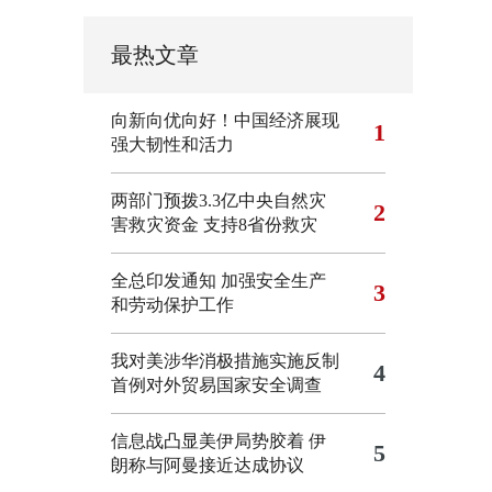
最热文章
向新向优向好！中国经济展现
1
强大韧性和活力
两部门预拨3.3亿中央自然灾
2
害救灾资金 支持8省份救灾
全总印发通知 加强安全生产
3
和劳动保护工作
我对美涉华消极措施实施反制
4
首例对外贸易国家安全调查
信息战凸显美伊局势胶着
伊
5
朗称与阿曼接近达成协议