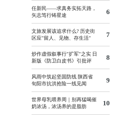
任新民——求真务实拓天路，
6
矢志笃行铸星途
文旅发展该追求什么?
历史街
7
区应"留人、见物、存生活"
炒作虚假叙事行"扩军"之实
日
8
新版《防卫白皮书》引批评
风雨中筑起坚固防线 陕西省
9
旬阳市抗洪抢险一线见闻
世界母乳喂养周｜别再猛喝催
10
奶浓汤，浓汤养的是脂肪