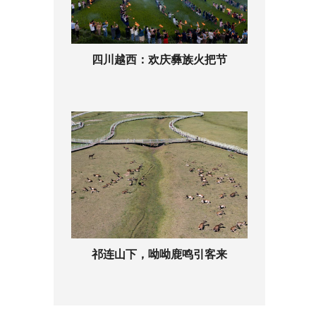
四川越西：欢庆彝族火把节
祁连山下，呦呦鹿鸣引客来