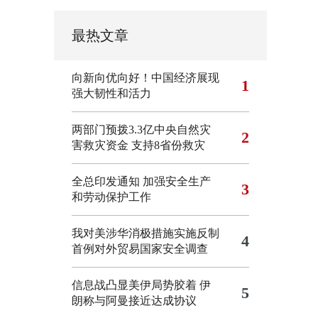
最热文章
向新向优向好！中国经济展现
1
强大韧性和活力
两部门预拨3.3亿中央自然灾
2
害救灾资金 支持8省份救灾
全总印发通知 加强安全生产
3
和劳动保护工作
我对美涉华消极措施实施反制
4
首例对外贸易国家安全调查
信息战凸显美伊局势胶着
伊
5
朗称与阿曼接近达成协议