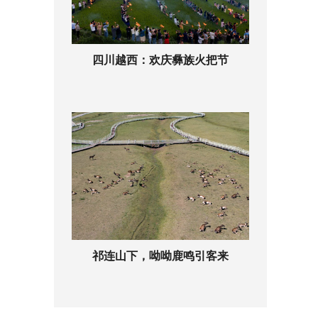
四川越西：欢庆彝族火把节
祁连山下，呦呦鹿鸣引客来