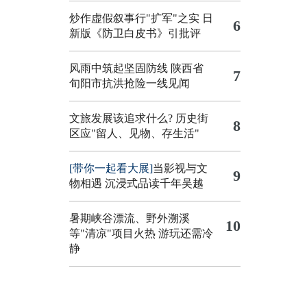
炒作虚假叙事行"扩军"之实
日
6
新版《防卫白皮书》引批评
风雨中筑起坚固防线 陕西省
7
旬阳市抗洪抢险一线见闻
文旅发展该追求什么?
历史街
8
区应"留人、见物、存生活"
[带你一起看大展]
当影视与文
9
物相遇 沉浸式品读千年吴越
暑期峡谷漂流、野外溯溪
10
等"清凉"项目火热 游玩还需冷
静