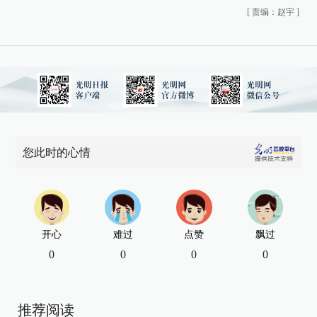
[
责编：赵宇
]
您此时的心情
开心
难过
点赞
飘过
0
0
0
0
推荐阅读