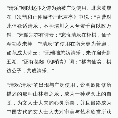
“清乐”则以赵抃之诗为始被广泛使用。北宋黄履
在《次韵和正仲游华严此君亭》中说：“吾曹对
此但欲适清乐，不学渭川之人兮资千亩以敌万
钟。”宋徽宗亦有诗云：“忘忧清乐在枰棋，仙子
精功岁未笄。”“清乐”的使用在南宋更为普遍，
如范成大诗云：“无端拙恙妨清乐，未许扁舟到
五湖。”还有葛郯《柳梢青》词：“橘内仙翁，棋
边公子，共成清乐。”
“清欢/清乐”的出现与广泛使用，说明欧阳修所
描述的那种山林者之乐，成为一种观念上的自
觉，为文人士大夫的心灵所喜，并且最终成为
中国古代的文人士大夫对审美与艺术欣赏所获