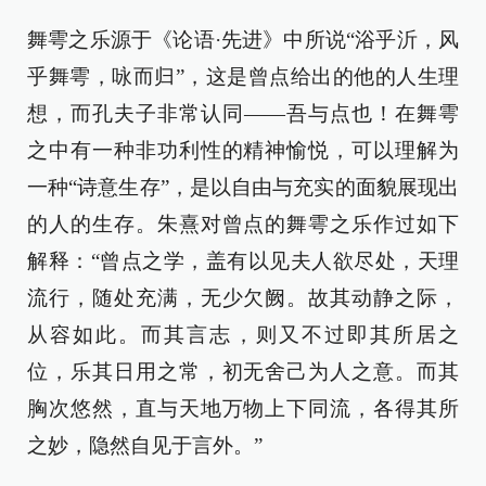
舞雩之乐源于《论语·先进》中所说“浴乎沂，风
乎舞雩，咏而归”，这是曾点给出的他的人生理
想，而孔夫子非常认同——吾与点也！在舞雩
之中有一种非功利性的精神愉悦，可以理解为
一种“诗意生存”，是以自由与充实的面貌展现出
的人的生存。朱熹对曾点的舞雩之乐作过如下
解释：“曾点之学，盖有以见夫人欲尽处，天理
流行，随处充满，无少欠阙。故其动静之际，
从容如此。而其言志，则又不过即其所居之
位，乐其日用之常，初无舍己为人之意。而其
胸次悠然，直与天地万物上下同流，各得其所
之妙，隐然自见于言外。”