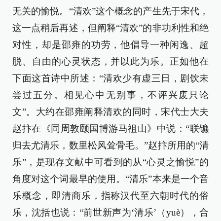
无关的愉悦。“清欢”这个概念的产生先于宋代，
这一点稍后再述，但阐释“清欢”的非功利性和绝
对性，却是邵雍的功劳，他倡导一种闲逸、超
脱、自由的心灵状态，并以此为乐。正如他在
下面这首诗中所述：“清欢少有虚三日，剧饮未
尝过五分。相见心中无别事，不评兴废只论
文”。大约在邵雍阐释清欢的同时，宋代士大夫
赵抃在《同周敦颐国博游马祖山》中说：“联镳
归去尤清乐，数里松风耸骨毛。”赵抃所用的“清
乐”，是现存文献中可看到的从“心灵之愉悦”的
角度对这个词最早的使用。“清乐”本来是一个音
乐概念，即清商乐，指称汉代至六朝时代的俗
乐，沈括也说：“前世新声为‘清乐’（yuè），合