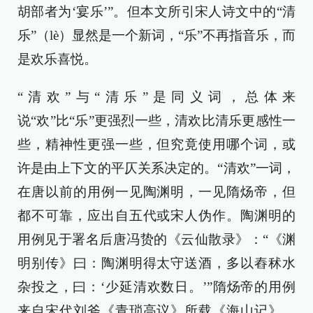
胡部者为‘宴乐’”。但本文所引宋人诗文中的“清
乐”（lè）显然是一个新词，“乐”不再指音乐，而
是欢乐喜悦。
“清欢”与“清乐”是同义词，总体来
说“欢”比“乐”更强烈一些，清欢比清乐更感性一
些，精神性更强一些，但究竟使用哪个词，或
许是由上下文的平仄关系决定的。“清欢”一词，
在唐以前的用例一见陶渊明，一见隋炀帝，但
都不可靠，应出自五代或宋人伪作。陶渊明的
用例见于署名后唐冯贽的《云仙散录》：“《渊
明别传》曰：陶渊明得太守送酒，多以舂秫水
杂投之，曰：‘少延清欢数日。’”隋炀帝的用例
来自宋代刘斧《青琐高议》所载《海山记》，