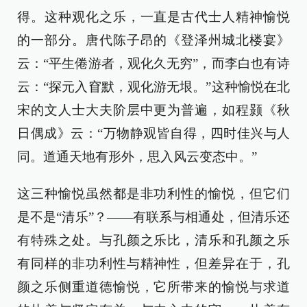
得。这种观化之乐，一直是古代士人精神愉悦
的一部分。唐代陈子昂的《登泽州城北楼宴》
云：“平生倦游者，观化久无穷”，而李白也有诗
云：“探元入窅默，观化游无垠。”这种愉悦在北
宋的文人士大夫阶层中更为普遍，如程颢《秋
日偶成》云：“万物静观皆自得，四时佳兴与人
同。道通天地有形外，思入风云变态中。”
这三种愉悦虽然都是非功利性的愉悦，但它们
是不是“清乐”？——有联系与相通处，但清乐还
有特殊之处。与孔颜之乐比，清乐和孔颜之乐
有同样的非功利性与精神性，但差异在于，孔
颜之乐侧重道德愉悦，它所带来的愉悦与求道