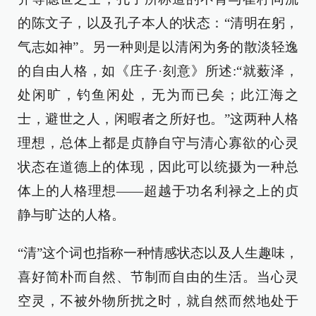
的陈文子，以及孔子本人的状态：“清明在躬，
气志如神”。另一种则是以清闲为务的散淡轻逸
的自由人格，如《庄子·刻意》所述:“就薮泽，
处闲旷，钓鱼闲处，无为而已矣；此江海之
士，避世之人，闲暇者之所好也。”这两种人格
理想，总体上都是贞静自守与清心寡欲的心灵
状态在道德上的体现，因此可以统摄为一种总
体上的人格理想——超越于功名利禄之上的贞
静与旷达的人格。
“清”这个词也指称一种情感状态以及人生趣味，
喜好简朴而自然、节制而自由的生活。当心灵
空灵，不被外物所扰之时，就自然而然地处于