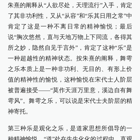
朱熹的阐释从“人欲尽处，天理流行”入手，肯定
了其非功利性，又从“从容”和“乐其日用之常”中
肯定了这是一种不离日常的精神愉悦；最后
说“胸次悠然，直与天地万物上下同流，各得其
所之妙，隐然自见于言外”，肯定了这种“乐”是
一种超越性的精神状态。按朱熹的阐释，舞雩
之乐本质上是一种非功利、无目的、有形上价
值的精神性的愉悦，这种愉悦在宋代士人阶层
被普遍接受——“莫作天涯万里意，溪边自有舞
雩风”。舞雩之乐，可以说是宋代士夫阶层的精
神寄托。
第三种乐是观化之乐，是道家思想所倡导的一
种精神愉悦。“道”处在生生化化的过程中，直观