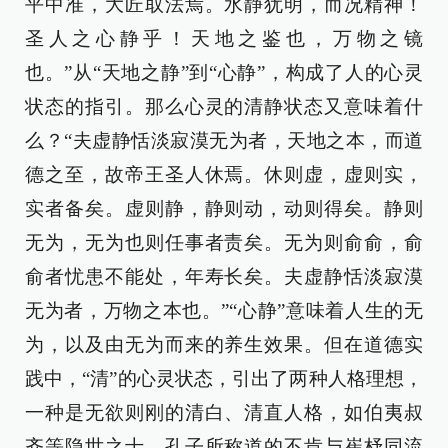
平中准，大匠取法焉。水静犹明，而况精神！
圣人之心静乎！天地之鉴也，万物之镜
也。”从“天地之静”到“心静”，构成了人的心灵
状态的指引。那么心灵的清静状态又意味着什
么？“夫虚静恬淡寂漠无为者，天地之本，而道
德之至，故帝王圣人休焉。休则虚，虚则实，
实者备矣。虚则静，静则动，动则得矣。静则
无为，无为也则任事者责矣。无为则俞俞，俞
俞者忧患不能处，年寿长矣。夫虚静恬淡寂漠
无为者，万物之本也。”“心静”意味着人生的无
为，以及由无为而来的养生效果。但在道德实
践中，“清”的心灵状态，引出了两种人格理想，
一种是无欲则刚的清白、清直人格，如伯夷叔
齐等隐世之士，孔子所称道的不肯与崔杼同流