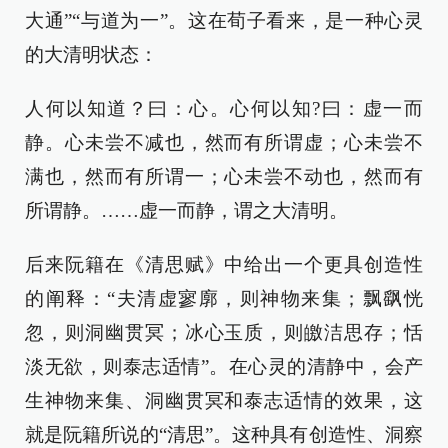
大通”“与道为一”。这在荀子看来，是一种心灵
的大清明状态：
人何以知道？曰：心。心何以知?曰：虚一而
静。心未尝不减也，然而有所谓虚；心未尝不
满也，然而有所谓一；心未尝不动也，然而有
所谓静。……虚一而静，谓之大清明。
后来阮籍在《清思赋》中给出一个更具创造性
的阐释：“夫清虚寥廓，则神物来集；飘飖恍
忽，则洞幽贯冥；冰心玉质，则皦洁思存；恬
淡无欲，则泰志适情”。在心灵的清静中，会产
生神物来集、洞幽贯冥和泰志适情的效果，这
就是阮籍所说的“清思”。这种具有创造性、洞察