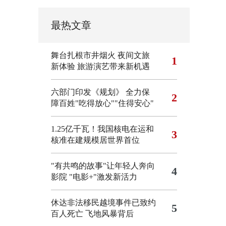
最热文章
舞台扎根市井烟火 夜间文旅
1
新体验
旅游演艺带来新机遇
六部门印发《规划》 全力保
2
障百姓"吃得放心""住得安心"
1.25亿千瓦！我国核电在运和
3
核准在建规模居世界首位
"有共鸣的故事"让年轻人奔向
4
影院
"电影+"激发新活力
休达非法移民越境事件已致约
5
百人死亡
飞地风暴背后