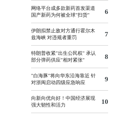
网络平台成多款新药首发渠道
6
国产新药为何被全球"扫货"
伊朗拟禁止敌对方通行霍尔木
7
兹海峡 对违规者重罚
特朗普收紧"出生公民权"
承认
8
部分弹药供应"相对紧张"
"白海豚"将向华东沿海靠近
针
9
对浙闽启动四级应急响应
向新向优向好！中国经济展现
10
强大韧性和活力