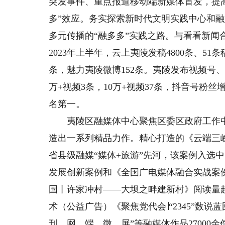
突发事件、重点报道移动端新媒体首发，提
多”效应。务实探索新时代文明实践中心和融
多元传播的“融多多”实践之路。与看看新闻合
2023年上半年，云上夷陵发稿4800条、51
条，魅力夷陵微博152条。夷陵发布视频号、5
万+视频3条，10万+视频37条，抖音号粉丝
名第一。
夷陵区融媒体中心聚焦区委区政府工作中
造出一系列精品力作。精心打造的《云端三峡
省县级融媒“媒体+旅游”先河，该案例入选
发展创新案例和《全国广电媒体融合实战案
国丨许家冲村——大坝之畔建新村》阅读量超
术（公益广告）《聚焦党代会∣“2345”数
刊、网、端、微、屏”等融媒体作品27000