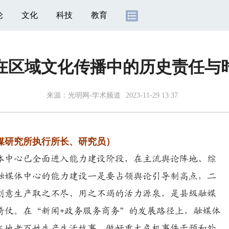
论
文化
科技
教育
在区域文化传播中的历史责任与
来源：
光明网-学术频道
2023-11-29 13:37
研究所执行所长、研究员）
中心已全面进入能力建设阶段，在主流舆论阵地、综
融媒体中心的能力建设一是要占领舆论引导制高点，二
创意生产取之不尽、用之不竭的活力源泉，是县级融媒
倚仗。在“新闻+政务服务商务”的发展路径上，融媒体
本地老百姓生产生活故事、做好重大危机事件干预和外