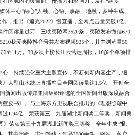
高在区域内的覆盖面、传播力和影响力，发挥“融多
媒体中心“两心”人融、心融、事融、地融，多种生成、
作，推出《追光2022》慢直播，全网点击量突破1亿。
条稿件阅读量过万，三峡夷陵网3520条，夷陵发布微信670
210我爱夷陵抖音号共发布视频935个，其中浏览量50
增加至11万。30多次上榜长江云营运周报，10多个单项排
心，持续强化重大主题宣传，不断创新内容生产，锻
》大型山水线上直播栏目全网阅读量达1.5亿，开创全
中国新闻出版传媒集团组织评选的全国新闻出版深度融合
例蓝皮书》。与上海东方卫视联合推出的《理想照耀中
过1.94亿，荣获第三十九届湖北新闻奖二等奖，新闻美
说蓝图》荣获第三十九届湖北新闻奖三等奖。全年生成“报、
余件，其中报纸、书刊等线下作品3000余件，网站、客户