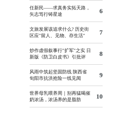
任新民——求真务实拓天路，
6
矢志笃行铸星途
文旅发展该追求什么?
历史街
7
区应"留人、见物、存生活"
炒作虚假叙事行"扩军"之实
日
8
新版《防卫白皮书》引批评
风雨中筑起坚固防线 陕西省
9
旬阳市抗洪抢险一线见闻
世界母乳喂养周｜别再猛喝催
10
奶浓汤，浓汤养的是脂肪