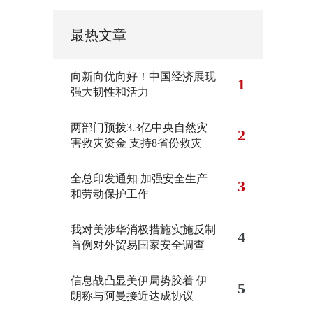
最热文章
向新向优向好！中国经济展现
1
强大韧性和活力
两部门预拨3.3亿中央自然灾
2
害救灾资金 支持8省份救灾
全总印发通知 加强安全生产
3
和劳动保护工作
我对美涉华消极措施实施反制
4
首例对外贸易国家安全调查
信息战凸显美伊局势胶着
伊
5
朗称与阿曼接近达成协议