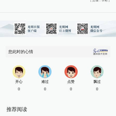
[
责编：李彬
]
您此时的心情
开心
难过
点赞
飘过
0
0
0
0
推荐阅读