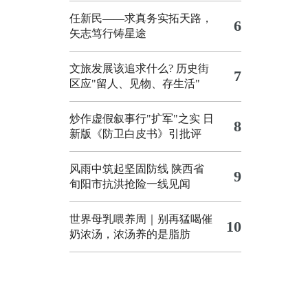
任新民——求真务实拓天路，
6
矢志笃行铸星途
文旅发展该追求什么?
历史街
7
区应"留人、见物、存生活"
炒作虚假叙事行"扩军"之实
日
8
新版《防卫白皮书》引批评
风雨中筑起坚固防线 陕西省
9
旬阳市抗洪抢险一线见闻
世界母乳喂养周｜别再猛喝催
10
奶浓汤，浓汤养的是脂肪