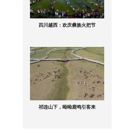
四川越西：欢庆彝族火把节
祁连山下，呦呦鹿鸣引客来