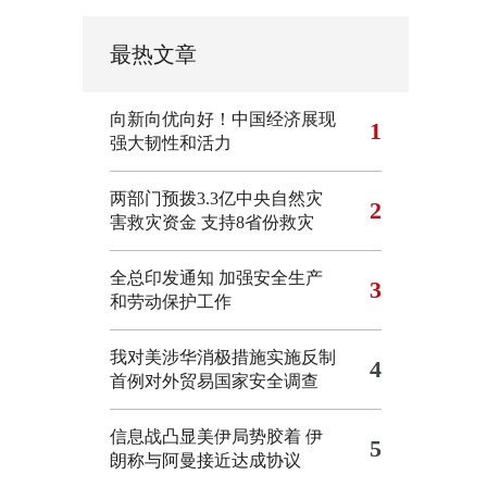
最热文章
向新向优向好！中国经济展现
1
强大韧性和活力
两部门预拨3.3亿中央自然灾
2
害救灾资金 支持8省份救灾
全总印发通知 加强安全生产
3
和劳动保护工作
我对美涉华消极措施实施反制
4
首例对外贸易国家安全调查
信息战凸显美伊局势胶着
伊
5
朗称与阿曼接近达成协议