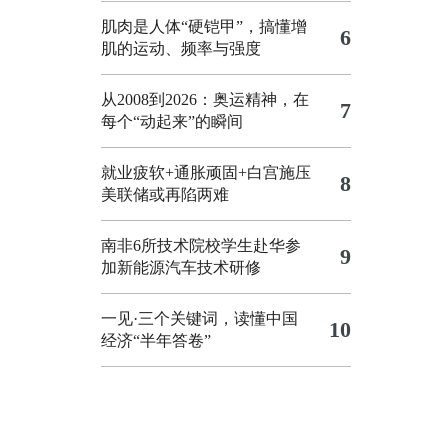
肌肉是人体“硬铠甲”，搞懂增
6
肌的运动、频率与强度
从2008到2026：奥运精神，在
7
每个“动起来”的瞬间
就业疲软+通胀顽固+白宫施压
8
美联储或再陷两难
南非6所技术院校学生赴华参
9
加新能源汽车技术研修
一见·三个关键词，读懂中国
10
经济“半年答卷”