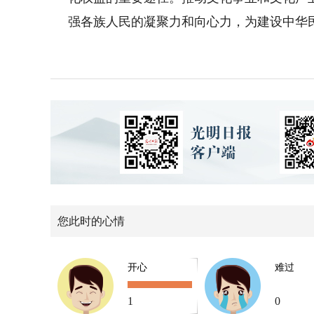
强各族人民的凝聚力和向心力，为建设中华
您此时的心情
开心
难过
1
0