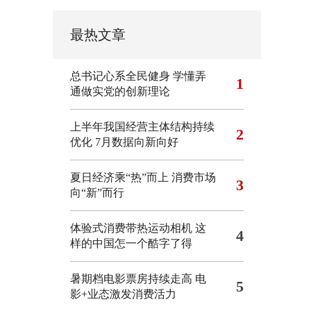
最热文章
总书记心系全民健身
学懂弄
1
通做实党的创新理论
上半年我国经营主体结构持续
2
优化
7月数据向新向好
夏日经济乘“热”而上 消费市场
3
向“新”而行
体验式消费带热运动相机
这
4
样的中国怎一个酷字了得
暑期档电影票房持续走高 电
5
影+业态激发消费活力