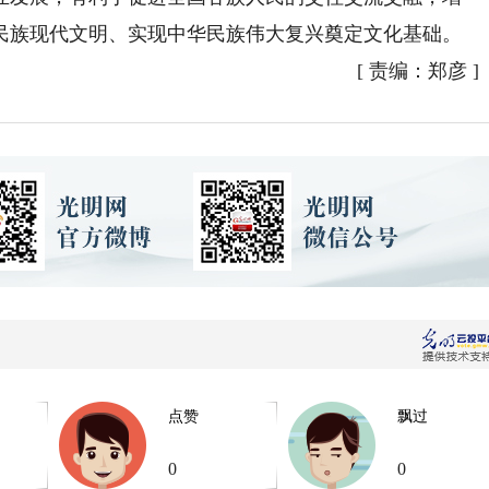
民族现代文明、实现中华民族伟大复兴奠定文化基础。
[
责编：郑彦
]
点赞
飘过
0
0