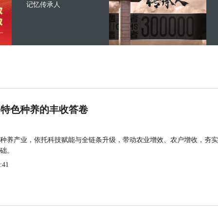
记忆传承人
 特色种养的丰收答卷
种养产业，依托科技赋能与全链条升级，带动农业增效、农户增收，夯实
础。
:41