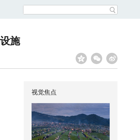
设施
视觉焦点