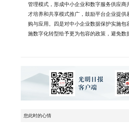
管理模式，形成中小企业和数字服务供应商
才培养和共享模式推广，鼓励平台企业提供
购与应用。四是对中小企业数据保护实施包
施数字化转型给予更为包容的政策，避免数
您此时的心情