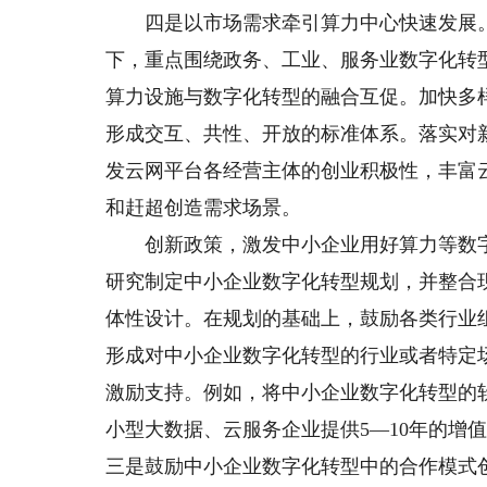
四是以市场需求牵引算力中心快速发展。
下，重点围绕政务、工业、服务业数字化转
算力设施与数字化转型的融合互促。加快多
形成交互、共性、开放的标准体系。落实对
发云网平台各经营主体的创业积极性，丰富
和赶超创造需求场景。
创新政策，激发中小企业用好算力等数字
研究制定中小企业数字化转型规划，并整合
体性设计。在规划的基础上，鼓励各类行业
形成对中小企业数字化转型的行业或者特定
激励支持。例如，将中小企业数字化转型的
小型大数据、云服务企业提供5—10年的增
三是鼓励中小企业数字化转型中的合作模式