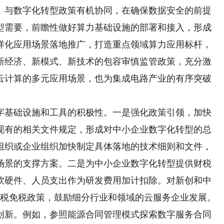
与数字化转型政策有机协同，在确保数据安全的前提
型需要，前瞻性做好算力基础设施的部署和接入，形成
样化应用场景落地推广，打造重点领域算力应用标杆，
新经济、新模式、新技术的包容审慎监管政策，充分激
云计算的多元应用场景，也为集成电路产业的有序突破
基础设施和工具的积极性。一是强化政策引领，加快
现有的相关文件规定，形成对中小企业数字化转型的总
组织或企业组织加快制定具体落地的技术细则和文件，
场景的支撑方案。二是为中小企业数字化转型提供财税
软硬件、人员支出作为研发费用加计扣除。对新创和中
值税免税政策，鼓励细分行业和领域的云服务企业发展。
创新。例如，参照能源合同管理模式探索数字服务合同