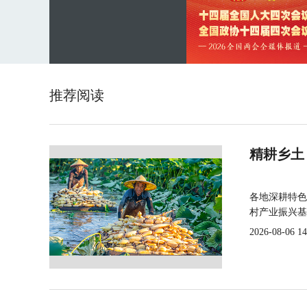
推荐阅读
精耕乡土
各地深耕特色
村产业振兴基
2026-08-06 14