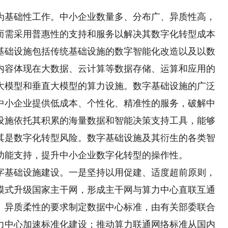
基础性工作。中小企业数量多、分布广、异质性高，
而需采用普惠性的支持和服务以解决其数字化转型成本
基础设施包括传统基础设施的数字智能化改造以及以数
内容体现在大数据、云计算等数据存储、运算和应用的
大模型和垂直大模型的算力设施。数字基础设施的广泛
中小企业提供低成本、个性化、精准性的服务，破解中
设施依托其积累的海量数据和智能决策支持工具，能够
其是数字化转型风险。数字基础设施及其衍生的各类智
功能支持，提升中小企业数字化转型的操作性。
基础设施建设。一是坚持以用促建、适度超前原则，
模式升级国家主干网，形成主干网与算力中心直联互通
、异质柔性的要求制定数据中心标准，由有关部委联合
力中心加速标准化建设；推动算力联通网络标准从国内