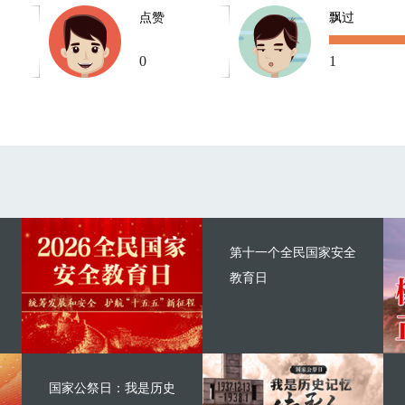
点赞
飘过
0
1
第十一个全民国家安全
教育日
国家公祭日：我是历史