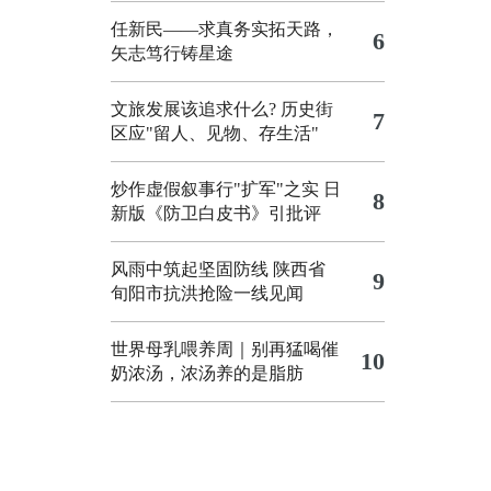
任新民——求真务实拓天路，
6
矢志笃行铸星途
文旅发展该追求什么?
历史街
7
区应"留人、见物、存生活"
炒作虚假叙事行"扩军"之实
日
8
新版《防卫白皮书》引批评
风雨中筑起坚固防线 陕西省
9
旬阳市抗洪抢险一线见闻
世界母乳喂养周｜别再猛喝催
10
奶浓汤，浓汤养的是脂肪