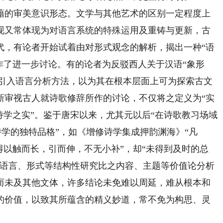
的审美意识形态。文学与其他艺术的区别一定程度上
现又常体现为对语言系统的特殊运用及重铸与更新，古
年代，有论者开始试着由对形式观念的解析，揭出一种“语
“法”作了进一步讨论。有的论者为反驳西人关于汉语“象形
见，引入语言分析方法，以为其在根本层面上可为探索古文
新审视古人就诗歌修辞所作的讨论，不仅将之定义为“实
诗学之实”。鉴于唐宋以来，尤其元以后“在诗歌教习场域
诗学的独特品格”，如《增修诗学集成押韵渊海》“凡
得以触而长，引而伸，不无小补”，却“未得到及时的总
因语言、形式等结构性研究比之内容、主题等价值论分析
而未及其他文体，许多结论未免难以周延，难从根本和
的价值，以致其所蕴含的精义妙道，常不免为构思、灵