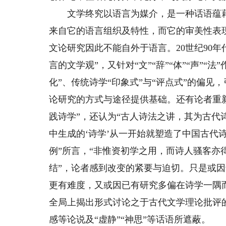
文学终究以语言为媒介，是一种话语蕴藉
来自它的语言组织及特性，而它的审美性表
文论研究因此不能自外于语言。20世纪90
言的文学观”，又针对“文”“辞”“体”“声”
化”、传统诗学“印象式”与“评点式”的偏
论研究的方式与途径提供基础。还有论者重
践诗学”，还认为“古人诗法之讲，其为古代
中生成的‘诗学’从一开始就塑造了中国古代
例”所言，“非惟资初学之用，而诗人骚客亦
结”，论者感到改变的紧要与迫切。只是或
更有难度，又或因已有研究多偏在诗学一隅
全局上揭出形式讨论之于古代文学理论批评
感等论说及“虚静”“神思”等话语所遮蔽。