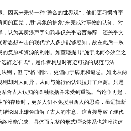
因素来秉持一种“整合的世界观”，他们更习惯将宇
瞬间的直觉，用“具象的抽象”来完成对事物的认知。对
样，认为其所涉声字句韵非仅关乎语言修辞，还关乎文
受新思想冲击的现代学人多少能够感知，故在此后一系
境的复原和资源的酌用。如董璠提出“施于此而令效至之
是“选辞之准式”，是作者构思时有迹可循的规范与法
行文法则，但与“格”相比，更偏向于病累和避忌。如此从两
规则却因人而异，从而与流行的认识拉开了距离。只是
种更贴合古人认知的圆融概括并未受到重视。当论争再起，
“音乐性”的存废时，更多人仍不免援用西人的思路，虽逻辑断
的结论因此难免曲解了古人的本意。这直接导致了现代
却始终没能完成。具体而完整的形式理论体系也就没法建