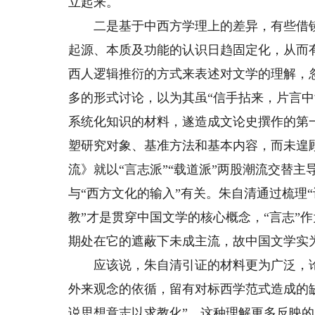
立起来。
二是基于中西方学理上的差异，有些借镜
起源、本质及功能的认识日趋固定化，从而
西人逻辑推衍的方式来表述对文学的理解，
多的形式讨论，以为其虽“信手拈来，片言中
系统化知识的材料，遂造成文论史撰作的第
塑研究对象、基准方法和基本内容，而未遑
流》就以“言志派”“载道派”两股潮流交替
与“西方文化的输入”有关。朱自清通过梳理“诗
教”才是贯穿中国文学的核心概念，“言志”
期处在它的遮蔽下未成主流，故中国文学实为
应该说，朱自清引证的材料更为广泛，论
外来观念的依循，留有对标西学范式造成的缺
说思想意志以求教化”，这种理解更多反映的