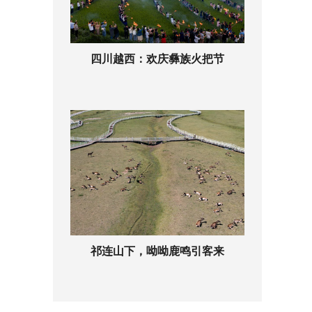
四川越西：欢庆彝族火把节
祁连山下，呦呦鹿鸣引客来