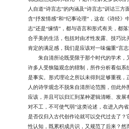
人自道“诗言志”的内涵及“诗言志”训诂三方
含“抒发情感”和“纪事论理”，这在《诗经
志”还是“缘情”，都与语言和形式有关，都
合乎美的生活，包括对由才性发露、技巧比
肯定的满足感，我们是应该对一味偏重“言志”
朱自清所论既受限于那个时代的学术，又
许多人受狭隘观念的辖制，所作分析看似系
是事实。形式理论之所以未得到足够重视，
人的诗学观念不脱朱自清所论范围，但此外
应该，并且可以归汇到某种逻辑清晰、发展
对不工，不可使气弱”这类论述，在进入内
是否仅归入古代创作论就可以交代过去了？
性认知，既累积成共识，又规范了后来？然