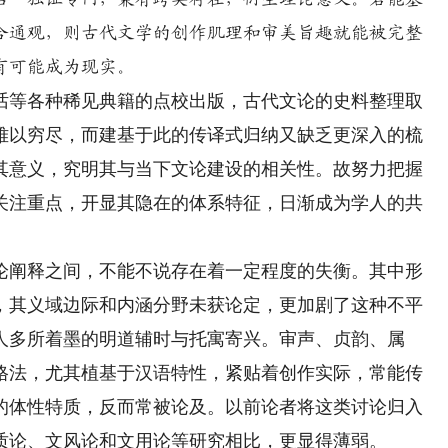
合通观，则古代文学的创作肌理和审美旨趣就能被完整
有可能成为现实。
等各种稀见典籍的点校出版，古代文论的史料整理取
难以穷尽，而建基于此的传译式归纳又缺乏更深入的梳
其意义，究明其与当下文论建设的相关性。故努力把握
关注重点，开显其隐在的体系特征，日渐成为学人的共
阐释之间，不能不说存在着一定程度的失衡。其中形
，其义域边际和内涵分野未获论定，更加剧了这种不平
人多所着墨的明道辅时与托寓寄兴。审声、贞韵、属
格法，尤其植基于汉语特性，紧贴着创作实际，常能传
的体性特质，反而常被论及。以前论者将这类讨论归入
质论、文风论和文用论等研究相比，更显得薄弱。