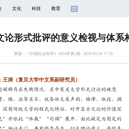
论
文化
科技
教育
文论形式批评的意义检视与体系
来源：
《中国社会科学》2024年第1期
2024-03-20 17:39
王涛（复旦大学中文系副研究员）
论阐释存在失衡情况，其中有关文学形式讨论的被忽
势、格、法等名目，就各体文类声韵、格律、体段、调
，深契传统文学的程式化特征，对开显古文论的价值深
色”并依托“体裁”“句调”展开，由此凝定为固定的
名”独证专门，兼有跨类存在，衍生理论意义。若能基