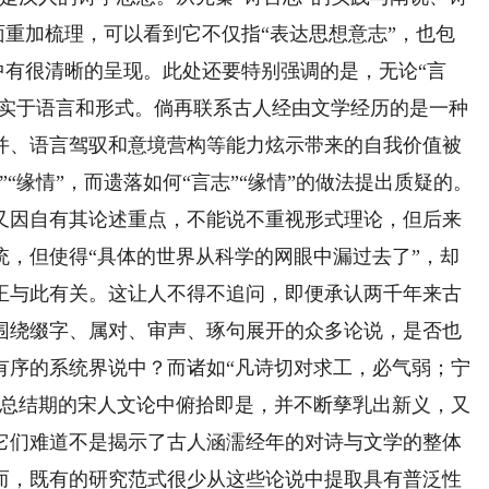
面重加梳理，可以看到它不仅指“表达思想意志”，也包
》中有很清晰的呈现。此处还要特别强调的是，无论“言
落实于语言和形式。倘再联系古人经由文学经历的是一种
并、语言驾驭和意境营构等能力炫示带来的自我价值被
“缘情”，而遗落如何“言志”“缘情”的做法提出质疑的。
因自有其论述重点，不能说不重视形式理论，但后来
统，但使得“具体的世界从科学的网眼中漏过去了”，却
正与此有关。这让人不得不追问，即便承认两千年来古
围绕缀字、属对、审声、琢句展开的众多论说，是否也
有序的系统界说中？而诸如“凡诗切对求工，必气弱；宁
省总结期的宋人文论中俯拾即是，并不断孳乳出新义，又
它们难道不是揭示了古人涵濡经年的对诗与文学的整体
而，既有的研究范式很少从这些论说中提取具有普泛性