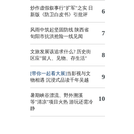
炒作虚假叙事行"扩军"之实
日
6
新版《防卫白皮书》引批评
风雨中筑起坚固防线 陕西省
7
旬阳市抗洪抢险一线见闻
文旅发展该追求什么?
历史街
8
区应"留人、见物、存生活"
[带你一起看大展]
当影视与文
9
物相遇 沉浸式品读千年吴越
暑期峡谷漂流、野外溯溪
10
等"清凉"项目火热 游玩还需冷
静