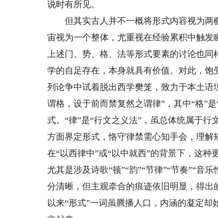
说时有所见。
但其实古人并不一概将形式内容视为两橛。
宙视为一个整体，尤重视在经验累积中触发
上述门、势、格、法等形式要素的讨论也同
学的自足存在，本身就具有价值。对此，饱
列论争中试着脱出西学樊笼，致力于本土语
谓格，设于前而禁复然之谓律”，其中“格”
式。“律”是“行文之义法”，虽总体统属于
方面界定形式，恪守律禁需心知手会，理解
在“以西律中”或“以中就西”的背景下，这
尤其是涉及诗歌“顿”“韵”“节律”“节奏”
分清晰，但主观牵合的痕迹依旧明显，得出
以来“形式”一词虽腾播人口，内涵的凝定