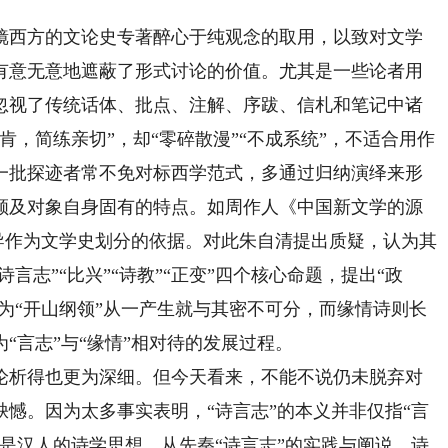
西方的文论史专著醉心于纯观念的取用，以致对文学
有意无意地遮蔽了形式讨论的价值。尤其是一些论者用
忽视了传统话体、批点、注解、序跋、信札和笔记中诸
肯，简练亲切”，却“零碎散漫”“不成系统”，不适合用作
一批探迹者常不免对标西学范式，多通过归纳演绎来形
顾及对象自身固有的特点。如周作人《中国新文学的源
主导作为文学史划分的依据。对此朱自清提出质疑，认为其
言志”“比兴”“诗教”“正变”四个核心命题，提出“政
作为“开山纲领”从一产生就与其密不可分，而缘情诗则长
“言志”与“缘情”相对待的发展过程。
析得也更为深细。但今天看来，不能不说仍未脱弃对
憾。因为太多事实表明，“诗言志”的本义并非仅指“言
是汉人的诗学思想。从先秦“诗言志”的实践与阐说、诗