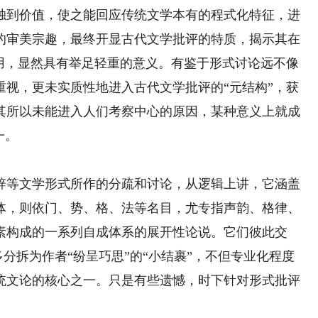
到价值，使之能回应传统文学本有的程式化特征，进
的审美宗趣，最终开显古代文学批评的特质，揭示其在
作用，显然具有举足轻重的意义。有鉴于形式讨论远不像
重视，更未实质性地进入古代文学批评的“元结构”，获
其所以未能进入人们考察中心的原因，某种意义上就成
一。
等文学形式所作的分疏和讨论，从逻辑上讲，它涵盖
体，则依门、势、格、法等名目，尤专指声韵、格律、
素构成的一系列自成体系的展开性论说。它们彼此交
多分拆为作者“纷呈巧思”的“小结裹”，不但专业化程度
统文论的核心之一。只是有些遗憾，时下针对形式批评