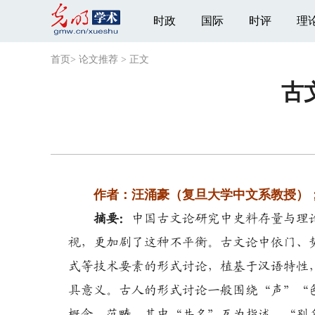
时政
国际
时评
理
首页
>
论文推荐
>
正文
古
作者：汪涌豪（复旦大学中文系教授）；
摘要：
中国古文论研究中史料存量与理
视，更加剧了这种不平衡。古文论中依门、
式等技术要素的形式讨论，植基于汉语特性
具意义。古人的形式讨论一般围绕“声”“
概念、范畴，其中“共名”互为指述，“别