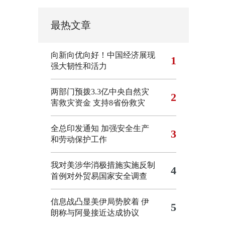
最热文章
向新向优向好！中国经济展现
1
强大韧性和活力
两部门预拨3.3亿中央自然灾
2
害救灾资金 支持8省份救灾
全总印发通知 加强安全生产
3
和劳动保护工作
我对美涉华消极措施实施反制
4
首例对外贸易国家安全调查
信息战凸显美伊局势胶着
伊
5
朗称与阿曼接近达成协议