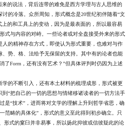
来的说法，背后连带的难免是西方学理与古人思维的
讨的冷落。众所周知，形式概念是20世纪初伴随着“文
型式上的和工具上的变动，因为是最表面的，所以最容易
为形式与内容的对峙。一些论者或对全盘接受外来的形式
是人的精神存在方式，即使认为形式重要，也难对与作
脉、势、格、法给予无保留的支持。其中有的论者也能
问取消了Form，还有没有艺术？”但具体评判时仍因为上述
学的不断引入，还有本土材料的梳理成形，形式被更
识到“把自己的一切的思想与情绪移诸读者的一切方法手
过是“技术”，进而将对文学的理解上升到哲学省思，确
那一范畴的具体化”，形式的意义至此得到初步确立。只
段、形式的窠臼并非易事，所以扬此抑彼或信彼疑此的论