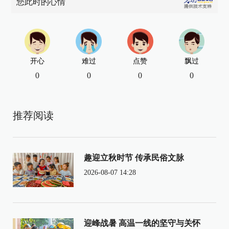
您此时的心情
开心
难过
点赞
飘过
0
0
0
0
推荐阅读
趣迎立秋时节 传承民俗文脉
2026-08-07 14:28
迎峰战暑 高温一线的坚守与关怀