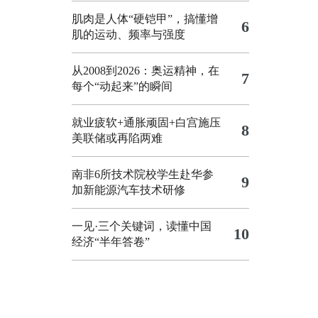
肌肉是人体“硬铠甲”，搞懂增
6
肌的运动、频率与强度
从2008到2026：奥运精神，在
7
每个“动起来”的瞬间
就业疲软+通胀顽固+白宫施压
8
美联储或再陷两难
南非6所技术院校学生赴华参
9
加新能源汽车技术研修
一见·三个关键词，读懂中国
10
经济“半年答卷”