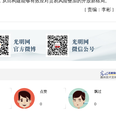
，从而构建能够有效应对贸易风险叠加的开放新格局。
[
责编：李彬
]
点赞
飘过
0
0