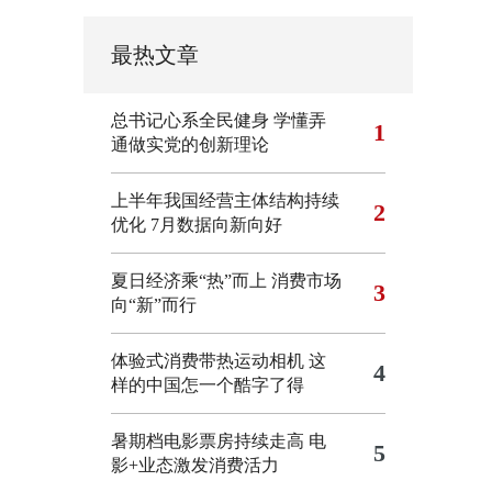
最热文章
总书记心系全民健身
学懂弄
1
通做实党的创新理论
上半年我国经营主体结构持续
2
优化
7月数据向新向好
夏日经济乘“热”而上 消费市场
3
向“新”而行
体验式消费带热运动相机
这
4
样的中国怎一个酷字了得
暑期档电影票房持续走高 电
5
影+业态激发消费活力