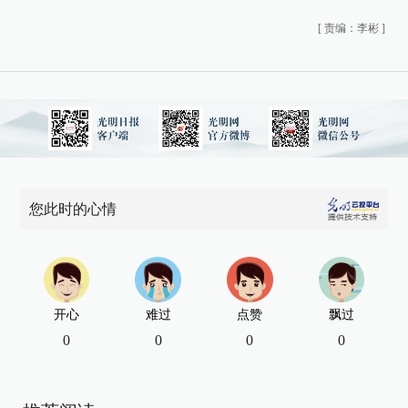
[
责编：李彬
]
您此时的心情
开心
难过
点赞
飘过
0
0
0
0