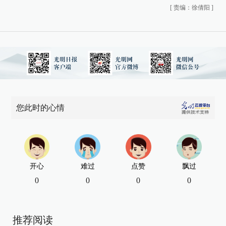
[
责编：徐倩阳
]
您此时的心情
开心
难过
点赞
飘过
0
0
0
0
推荐阅读