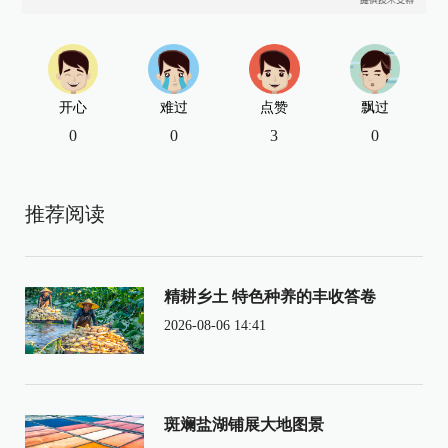
开心
难过
点赞
飘过
0
0
3
0
推荐阅读
精耕乡土 特色种养的丰收答卷
2026-08-06 14:41
斑斓盐湖铺展大地图景