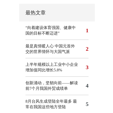
最热文章
“向着建设体育强国、健康中
1
国的目标不断迈进”
最是真情暖人心 中国元首外
2
交的世界情怀与大国气派
上半年规模以上工业中小企业
3
增加值同比增长5.8%
创新涌动，坚韧向前——解读
4
前7个月我国外贸成绩单
8月台风生成登陆全年最多 最
5
常在我国这些地方登陆