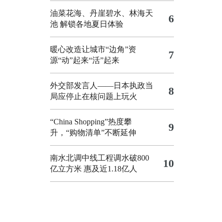
油菜花海、丹崖碧水、林海天
6
池 解锁各地夏日体验
暖心改造让城市“边角”资
7
源“动”起来“活”起来
外交部发言人——日本执政当
8
局应停止在核问题上玩火
“China Shopping”热度攀
9
升，“购物清单”不断延伸
南水北调中线工程调水破800
10
亿立方米 惠及近1.18亿人