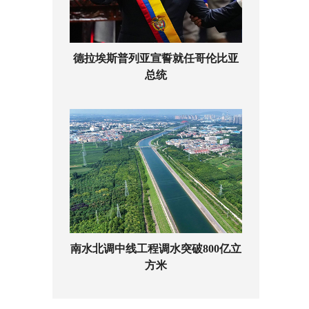
德拉埃斯普列亚宣誓就任哥伦比亚
总统
南水北调中线工程调水突破800亿立
方米