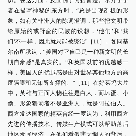
识。在这方面，反面例子俯拾皆是。东方学学
者在描写神秘的东方时，“总是出现刻板的形
象，如有关非洲人的陈词滥调，那些把文明带
给原始的或野蛮的民族的设想，‘他们’和‘我
们’不一样，因此就只能被统治”［11］。如同基
尔南所承认，“美国对它自己是一种新文明的长
期自豪感”是真实的。“和英国以前的优越感一
样，美国人的优越感是由对世界其他地方的高
度隔膜和无知所支撑的。”［11］在好莱坞大片
中，英雄与正面人物往往是白人，而坏蛋、小
偷、形象猥琐者不是亚洲人，就是阿拉伯人。
西方发达国家的精英曾经一度认为，利用西方
先进的传播技术、传媒生产模式可以帮助落后
地区发展经济。在他们看似悲天悯人的背后，