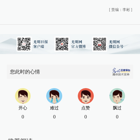
[
责编：李彬
]
您此时的心情
开心
难过
点赞
飘过
0
0
0
0