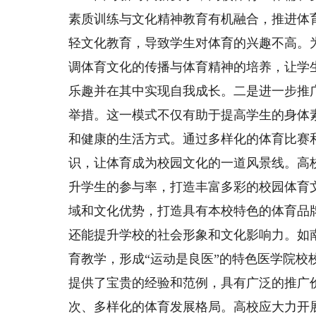
素质训练与文化精神教育有机融合，推进体
轻文化教育，导致学生对体育的兴趣不高。
调体育文化的传播与体育精神的培养，让学
乐趣并在其中实现自我成长。二是进一步推
举措。这一模式不仅有助于提高学生的身体
和健康的生活方式。通过多样化的体育比赛
识，让体育成为校园文化的一道风景线。高
升学生的参与率，打造丰富多彩的校园体育
域和文化优势，打造具有本校特色的体育品
还能提升学校的社会形象和文化影响力。如
育教学，形成“运动是良医”的特色医学院校
提供了宝贵的经验和范例，具有广泛的推广
次、多样化的体育发展格局。高校应大力开