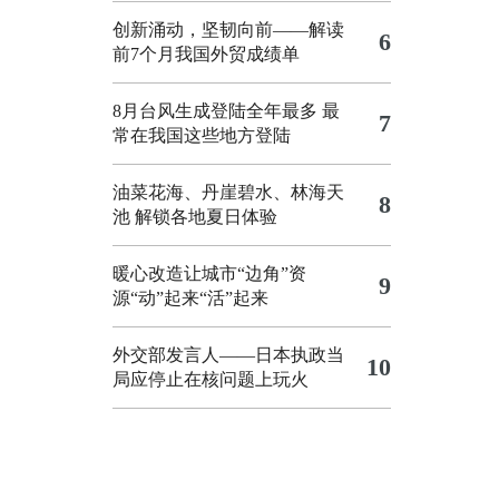
创新涌动，坚韧向前——解读
6
前7个月我国外贸成绩单
8月台风生成登陆全年最多 最
7
常在我国这些地方登陆
油菜花海、丹崖碧水、林海天
8
池 解锁各地夏日体验
暖心改造让城市“边角”资
9
源“动”起来“活”起来
外交部发言人——日本执政当
10
局应停止在核问题上玩火