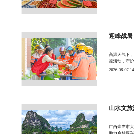
迎峰战暑
高温天气下，
凉活动，守护
2026-08-07 14
山水文旅
广西崇左市大
助力乡村振兴