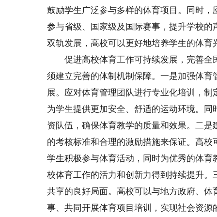
鼓励学生广泛参与多样的体育项目。同时，
参与省级、国家级及国际赛事，提升学校的
双轨发展，高校可以更好地培养学生的体育
促进高校体育工作可持续发展，完善全民
须建立完善的体制机制保障。一是加强体育
展。应对体育管理团队进行专业化培训，制
为学生提供更加安全、舒适的运动环境。同
资队伍，确保体育教学的质量和效果。二是
的考核标准和合理的激励措施来保证。高校
学生积极参与体育活动，同时为优秀的体育
校体育工作的活力和创新力得到持续提升。
共享的良好局面。高校可以与地方政府、体
事、共同开展体育项目培训，实现社会资源