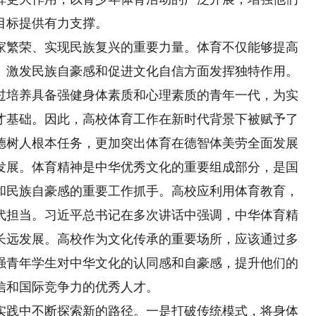
目标提供有力支撑。
繁荣、实现民族复兴的重要力量。体育不仅能够提高
、激发民族自豪感和促进文化自信方面发挥独特作用。
过培养具备强健身体素质和心理素质的青年一代，为实
才基础。因此，高校体育工作在新时代背景下被赋予了
德树人根本任务，更加突出体育在德智体美劳全面发展
发展。体育精神是中华优秀文化的重要组成部分，是国
和民族自豪感的重要工作抓手。高校应利用体育教育，
代担当。习近平总书记在多次讲话中强调，中华体育精
长远发展。高校作为文化传承的重要场所，应该通过多
强青年学生对中华文化的认同感和自豪感，提升他们的
信和国际竞争力的优秀人才。
践中不断探索新的路径。一是打破传统模式，将身体