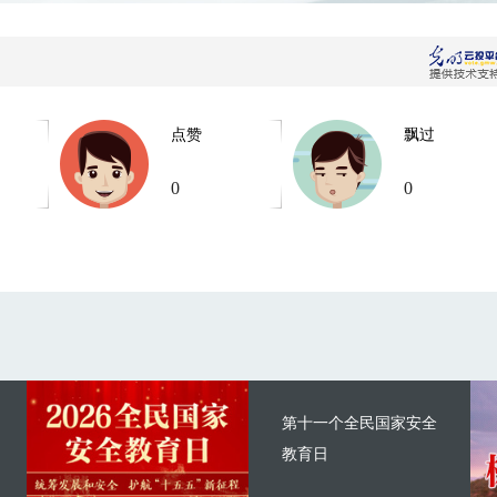
点赞
飘过
0
0
第十一个全民国家安全
教育日