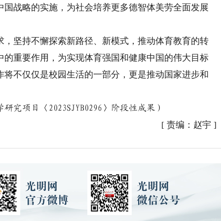
中国战略的实施，为社会培养更多德智体美劳全面发展
，坚持不懈探索新路径、新模式，推动体育教育的转
中的重要作用，为实现体育强国和健康中国的伟大目标
作将不仅仅是校园生活的一部分，更是推动国家进步和
项目〈2023SJYB0296〉阶段性成果）
[
责编：赵宇
]