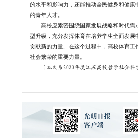
的水平和影响力，还能推动全民健身和健康
的青年人才。
高校应紧密围绕国家发展战略和时代需求
型升级，充分发挥体育在培养学生全面发展
贡献新的力量。在这个过程中，高校体育工
社会繁荣的重要力量。
（本文系2023年度江苏高校哲学社会科学研究