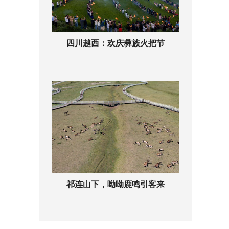
四川越西：欢庆彝族火把节
祁连山下，呦呦鹿鸣引客来