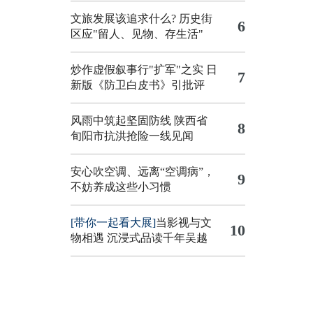
文旅发展该追求什么?
历史街
6
区应"留人、见物、存生活"
炒作虚假叙事行"扩军"之实
日
7
新版《防卫白皮书》引批评
风雨中筑起坚固防线 陕西省
8
旬阳市抗洪抢险一线见闻
安心吹空调、远离“空调病”，
9
不妨养成这些小习惯
[带你一起看大展]
当影视与文
10
物相遇 沉浸式品读千年吴越