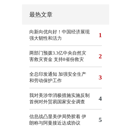
最热文章
向新向优向好！中国经济展现
1
强大韧性和活力
两部门预拨3.3亿中央自然灾
2
害救灾资金 支持8省份救灾
全总印发通知 加强安全生产
3
和劳动保护工作
我对美涉华消极措施实施反制
4
首例对外贸易国家安全调查
信息战凸显美伊局势胶着
伊
5
朗称与阿曼接近达成协议