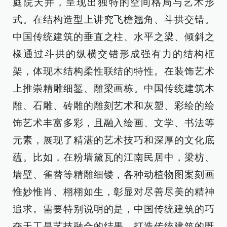
庭院天井，呈现出独特的空间格局与艺术形
式。在结构造型上讲究飞檐翘角、斗拱交错。
中国传统建筑的垂直之柱、水平之梁、倾斜之
椽通过斗拱的纵横交错形成强有力的结构框
架，体现木结构柔性联结的特性。在装饰艺术
上推崇精雕细錾、雕梁画栋。中国传统建筑木
雕、石雕、砖雕的雕刻艺术和灰塑、彩绘的绘
饰艺术丰富多彩，且融入绘画、文学、书法等
元素，展现了精湛的艺术技巧和深厚的文化底
蕴。比如，在粉墙黛瓦的江南民居中，梁枋、
墙壁、雀替等精雕细镂，各种动植物图案刻画
惟妙惟肖、栩栩如生，彰显对尽善尽美的精神
追求。需要特别说明的是，中国传统建筑的巧
夺天工是艺技融合的结果。打造传统建筑的既