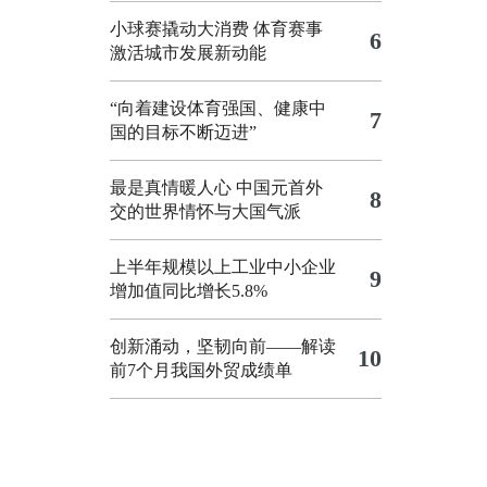
小球赛撬动大消费 体育赛事
6
激活城市发展新动能
“向着建设体育强国、健康中
7
国的目标不断迈进”
最是真情暖人心 中国元首外
8
交的世界情怀与大国气派
上半年规模以上工业中小企业
9
增加值同比增长5.8%
创新涌动，坚韧向前——解读
10
前7个月我国外贸成绩单