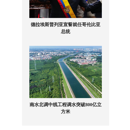
德拉埃斯普列亚宣誓就任哥伦比亚
总统
南水北调中线工程调水突破800亿立
方米