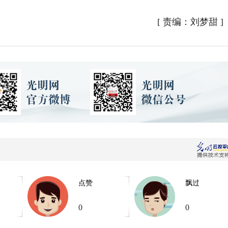
[
责编：刘梦甜
]
点赞
飘过
0
0