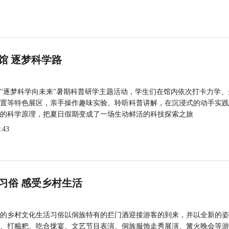
馆 逐梦科学路
"逐梦科学向未来"暑期科普研学主题活动，学生们在馆内依次打卡力学、
置等特色展区，亲手操作趣味实验、聆听科普讲解，在沉浸式的动手实践
的科学原理，把夏日假期变成了一场生动鲜活的科技探索之旅
:43
习俗 感受乡村生活
的乡村文化生活习俗以侗族特有的拦门酒迎接游客的到来，并以全新的姿
、打糍粑、吃合拢宴、文艺节目表演、侗族服饰走秀展演、篝火晚会等游