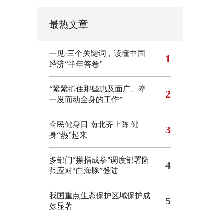
最热文章
一见·三个关键词，读懂中国
1
经济“半年答卷”
“紧紧抓住那些惠及面广、牵
2
一发而动全身的工作”
全民健身日 南北齐上阵 健
3
身“热”起来
多部门“攥指成拳”调度部署防
4
范应对“白海豚”登陆
我国重点生态保护区域保护成
5
效显著