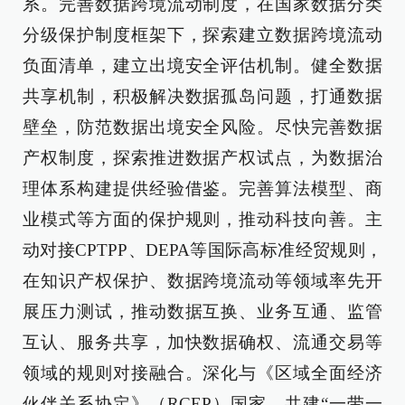
系。完善数据跨境流动制度，在国家数据分类
分级保护制度框架下，探索建立数据跨境流动
负面清单，建立出境安全评估机制。健全数据
共享机制，积极解决数据孤岛问题，打通数据
壁垒，防范数据出境安全风险。尽快完善数据
产权制度，探索推进数据产权试点，为数据治
理体系构建提供经验借鉴。完善算法模型、商
业模式等方面的保护规则，推动科技向善。主
动对接CPTPP、DEPA等国际高标准经贸规则，
在知识产权保护、数据跨境流动等领域率先开
展压力测试，推动数据互换、业务互通、监管
互认、服务共享，加快数据确权、流通交易等
领域的规则对接融合。深化与《区域全面经济
伙伴关系协定》（RCEP）国家、共建“一带一