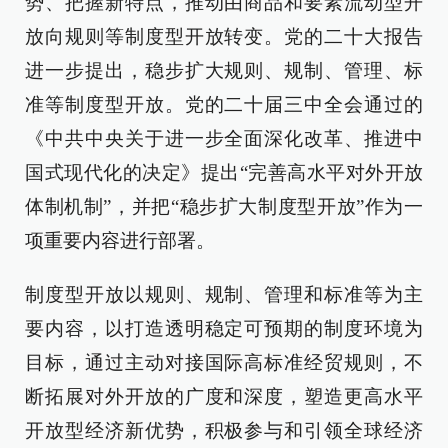
势、把握新特点，推动由商品和要素流动型开
放向规则等制度型开放转变。党的二十大报告
进一步提出，稳步扩大规则、规制、管理、标
准等制度型开放。党的二十届三中全会通过的
《中共中央关于进一步全面深化改革、推进中
国式现代化的决定》提出“完善高水平对外开放
体制机制”，并把“稳步扩大制度型开放”作为一
项重要内容进行部署。
制度型开放以规则、规制、管理和标准等为主
要内容，以打造透明稳定可预期的制度环境为
目标，通过主动对接国际高标准经贸规则，不
断拓展对外开放的广度和深度，塑造更高水平
开放型经济新优势，积极参与和引领全球经济