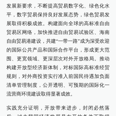
发展新要求，不断提高贸易数字化、绿色化水
平，数字贸易保持良好发展态势，绿色贸易发
展取得积极成效。构建面向全球的高标准自由
贸易区网络，加快推进自由贸易试验区、海南
自由贸易港建设，共建“一带一路”成为深受欢迎
的国际公共产品和国际合作平台，形成更大范
围、更宽领域、更深层次对外开放格局。推动
构建开放型经济新体制，对标国际高标准经贸
规则，对外商投资实行准入前国民待遇加负面
清单管理制度，公开透明、可预期的国际化一
流营商环境建设取得显著成效。
实践充分证明，开放带来进步，封闭必然落