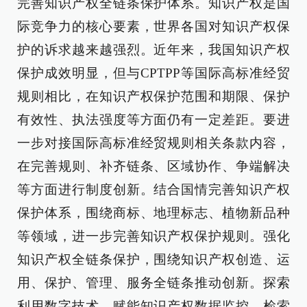
完善知识产权全链条保护体系。知识产权是国
际竞争力的核心要素，世界各国对知识产权保
护的诉求越来越强烈。近年来，我国知识产权
保护成效明显，但与CPTPP等国际高标准经贸
规则相比，在知识产权保护范围和期限、保护
有效性、执法强度等方面仍有一定差距。要进
一步对接国际高标准经贸规则相关条款内容，
在完善规则、补齐链条、区域协作、争端解决
等方面进行制度创新。结合国情完善知识产权
保护体系，围绕商标、地理标志、植物新品种
等领域，进一步完善知识产权保护规则。强化
知识产权全链条保护，围绕知识产权创造、运
用、保护、管理、服务全链条推动创新。探索
利用数字技术，赋能知识产权数据监控、检索