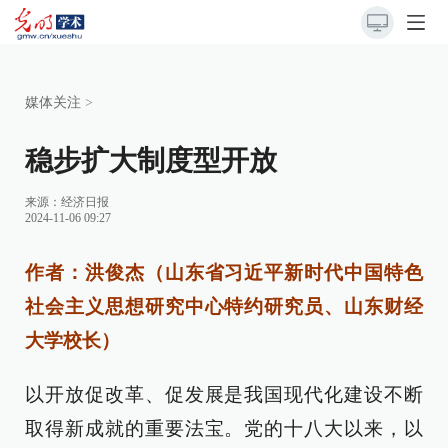
媒体关注
>
稳步扩大制度型开放
来源：
经济日报
2024-11-06 09:27
作者：洪俊杰（山东省习近平新时代中国特色
社会主义思想研究中心特约研究员、山东财经
大学校长）
以开放促改革、促发展是我国现代化建设不断
取得新成就的重要法宝。党的十八大以来，以