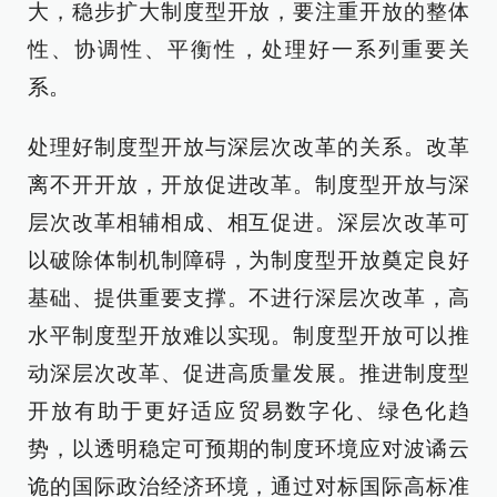
大，稳步扩大制度型开放，要注重开放的整体
性、协调性、平衡性，处理好一系列重要关
系。
处理好制度型开放与深层次改革的关系。改革
离不开开放，开放促进改革。制度型开放与深
层次改革相辅相成、相互促进。深层次改革可
以破除体制机制障碍，为制度型开放奠定良好
基础、提供重要支撑。不进行深层次改革，高
水平制度型开放难以实现。制度型开放可以推
动深层次改革、促进高质量发展。推进制度型
开放有助于更好适应贸易数字化、绿色化趋
势，以透明稳定可预期的制度环境应对波谲云
诡的国际政治经济环境，通过对标国际高标准