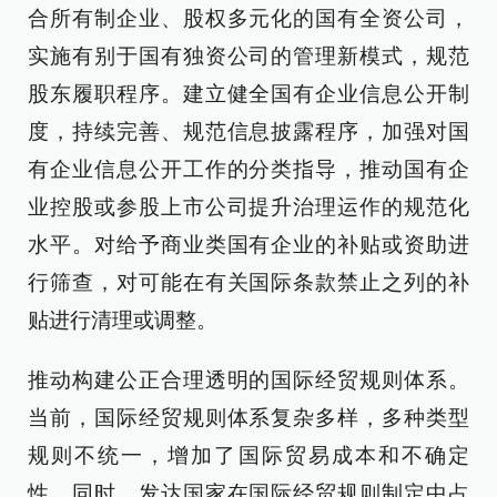
合所有制企业、股权多元化的国有全资公司，
实施有别于国有独资公司的管理新模式，规范
股东履职程序。建立健全国有企业信息公开制
度，持续完善、规范信息披露程序，加强对国
有企业信息公开工作的分类指导，推动国有企
业控股或参股上市公司提升治理运作的规范化
水平。对给予商业类国有企业的补贴或资助进
行筛查，对可能在有关国际条款禁止之列的补
贴进行清理或调整。
推动构建公正合理透明的国际经贸规则体系。
当前，国际经贸规则体系复杂多样，多种类型
规则不统一，增加了国际贸易成本和不确定
性。同时，发达国家在国际经贸规则制定中占