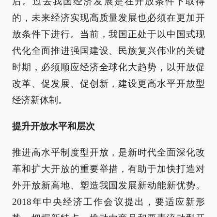
后。过去我国经济发展是在开放条件下取得
的，未来经济实现高质量发展也必须在更加开
放条件下进行。当前，我国正处于以中国式现
代化全面推进强国建设、民族复兴伟业的关键
时期，必须顺应经济全球化大趋势，以开放促
改革、促发展、促创新，建设更高水平开放型
经济新体制。
提升开放水平和层次
推进高水平制度型开放，是新时代全面深化改
革和扩大开放的重要举措，有助于加快打造对
外开放新高地、塑造我国发展新动能新优势。
2018年中央经济工作会议提出，要适应新形