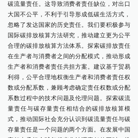
碳流量责任。这导致消费者责任缺位，对出口
大国不公平，不利于引导形成低碳生活方式，
忽略了发达国家的历史责任。我们要积极参与
国际碳排放核算方法研究，推动建立更为公平
合理的碳排放核算方法体系。探索碳排放责任
在生产者与消费者之间的分配模式，推动形成
生产者和消费者责任共担方案。建议基于贸易
利得，公平合理地权衡生产者和消费者责任权
数或分配系数，兼顾考虑确定责任权数或分配
系数过程中的技术问题及伦理问题。探索碳流
量责任与碳存量责任相结合的碳排放核算模
式，推动国际社会充分认识到碳流量责任与碳
存量责任是一个问题的两个方面。在发展中国