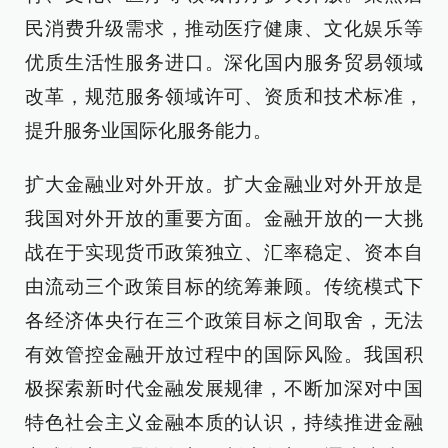
民消费升级需求，推动医疗健康、文化娱乐等
优质生活性服务进口。深化国内服务贸易领域
改革，规范服务领域许可、资质和技术标准，
提升服务业国际化服务能力。
扩大金融业对外开放。扩大金融业对外开放是
我国对外开放的重要方面。金融开放的一大挑
战在于实现货币政策独立、汇率稳定、资本自
由流动三个政策目标的统筹兼顾。传统模式下
各经济体央行在三个政策目标之间取舍，无法
有效管控金融开放过程中的国际风险。我国积
极探索新时代金融发展规律，不断加深对中国
特色社会主义金融本质的认识，持续推进金融