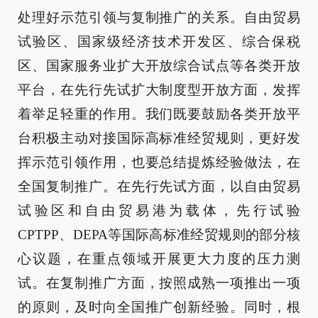
处理好示范引领与复制推广的关系。自由贸易
试验区、国家级经济技术开发区、综合保税
区、国家服务业扩大开放综合试点等各类开放
平台，在先行先试扩大制度型开放方面，发挥
着举足轻重的作用。我们既要鼓励各类开放平
台积极主动对接国际高标准经贸规则，更好发
挥示范引领作用，也要总结提炼经验做法，在
全国复制推广。在先行先试方面，以自由贸易
试验区和自由贸易港为载体，先行试验
CPTPP、DEPA等国际高标准经贸规则的部分核
心议题，在重点领域开展更大力度的压力测
试。在复制推广方面，按照成熟一项推出一项
的原则，及时向全国推广创新经验。同时，根