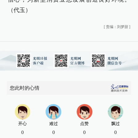
（代玉）
[
责编：刘梦甜
]
您此时的心情
开心
难过
点赞
飘过
0
0
0
0