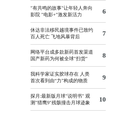
"有共鸣的故事"让年轻人奔向
6
影院
"电影+"激发新活力
休达非法移民越境事件已致约
7
百人死亡
飞地风暴背后
网络平台成多款新药首发渠道
8
国产新药为何被全球"扫货"
我科学家证实胶球存在 人类
9
首次看到由“力”构成的物质
探月:最新版月球"说明书"
观
10
测"猎鹰9"残骸撞击月球迹象