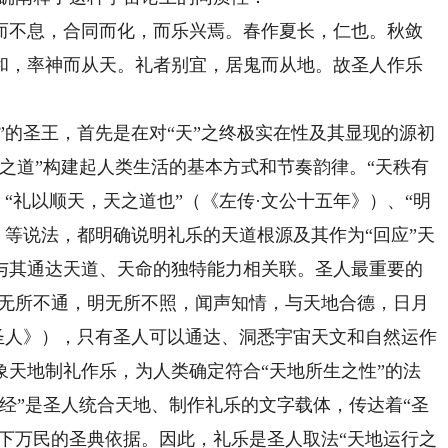
不息，合同而化，而乐兴焉。春作夏长，仁也。秋敛
和，率神而从天。礼者别宜，居鬼而从地。故圣人作乐
。
的圣王，首先是在对“天”之终极实在性及其显现的源初
之道”构建起人类生活的基本方式和节奏韵律。“天秩有
“礼以顺天，天之道也”（《左传·文公十五年》）、“明
）等说法，都明确说明礼乐的天道根源及其作为“回应”天
与其通达天道、天命的独特能力相关联。圣人最重要的
道无所不通，明无所不照，闻声知情，与天地合德，日月
圣人》），只有圣人可以通达、洞悉宇宙天文和自然运作
象天地制礼作乐，为人类确定符合“天地所生之性”的法
经”是圣人统合天地、制作礼乐的文字载体，传达着“圣
天下万民的圣典依据。因此，礼乐是圣人取法“天地运行之