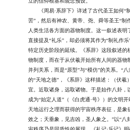
立的信仰根基和观念预设。
《周易·系辞下》详述了古代圣王如何“制作
罟”，然后有神农、黄帝、尧、舜等圣王“制
人类生活各方面的器物制度。这一叙述表明
直接提及“礼乐”，却必须将其作为“制礼作
特定历史阶段的延续。《系辞》这段叙述的
物制度，而在于从伏羲开始所有人间的器物制
并列关系，而是“原型”与“模仿”的关系。“
的“天地之德”，《系辞》这样描述：（伏羲
宜。近取诸身，远取诸物。于是始作八卦，以
成为“始定人道”（《白虎通·号》）的文明
天地运行之理而获得的宇宙秩序表征，是象征
效之；天垂象，见吉凶，圣人象之。”以“八
宙秩序乃是同质性的展现。《礼记·乐记》