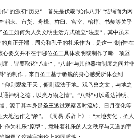
”的源初“历史”：首先是伏羲“始作八卦”“结绳而为网
作”耜耒、市货、舟楫、杵臼、宫室、棺椁、书契等关乎
了圣王如何为人类文明生活方式确立“法度”，其中虽未
乐”的真正开端，周公和孔子的礼乐作为，是这一“制作”在
核心要义并不在于哪位圣王具体发明或制作了哪一项器
度，皆要取诸“八卦”，“八卦”与其他器物制度之间并非
八卦”的制作，来自圣王基于敏锐的身心感受所体会到
）“仰则观象于天，俯则观法于地。观鸟兽之文，与地之
通神明之德，以类万物之情”。“八卦”可以通达神明、
开端，源于其本身是圣王透过观察四时流转、日月变化等
天地运作之“象”。《周易·系辞上》：“天地变化，圣人
卦”作为礼乐“原型”，意味着礼乐的人文秩序与天道的宇
明确阐释了这种宇宙论上的同质性：