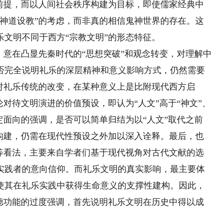
为前提，而以人间社会秩序构建为目标，即使儒家经典中
“神道设教”的考虑，而非真的相信鬼神世界的存在。这
文明不同于西方“宗教文明”的形态特征。
意在凸显先秦时代的“思想突破”和观念转变，对理解中
否完全说明礼乐的深层精神和意义影响方式，仍然需要
对礼乐传统的改变，在某种意义上是比附现代西方启
论对待文明演进的价值预设，即认为“人文”高于“神文”、
定面向的强调，是否可以简单归结为以“人文”取代之前
和构建，仍需在现代性预设之外加以深入诠释。最后，也
在等看法，主要来自学者们基于现代视角对古代文献的选
实践者的意向信仰。而礼乐文明的真实影响，最主要体
使其在礼乐实践中获得生命意义的支撑性建构。因此，
道德功能的过度强调，首先说明礼乐文明在历史中得以成