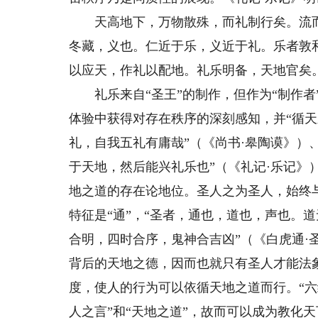
天高地下，万物散殊，而礼制行矣。流而
冬藏，义也。仁近于乐，义近于礼。乐者敦
以应天，作礼以配地。礼乐明备，天地官矣
礼乐来自“圣王”的制作，但作为“制作者”
体验中获得对存在秩序的深刻感知，并“循天
礼，自我五礼有庸哉”（《尚书·皋陶谟》）、
于天地，然后能兴礼乐也”（《礼记·乐记》
地之道的存在论地位。圣人之为圣人，始终
特征是“通”，“圣者，通也，道也，声也。
合明，四时合序，鬼神合吉凶”（《白虎通·
背后的天地之德，因而也就只有圣人才能法
度，使人的行为可以依循天地之道而行。“六
人之言”和“天地之道”，故而可以成为教化