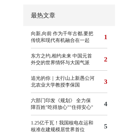
最热文章
向新,向前
作为千年古都,要把
1
传统和现代有机融合在一起
东方之约,相约未来 中国元首
2
外交的世界情怀与大国气派
追光的你｜太行山上新愚公河
3
北农业大学教授李保国
六部门印发《规划》 全力保
4
障百姓"吃得放心""住得安心"
1.25亿千瓦！我国核电在运和
5
核准在建规模居世界首位