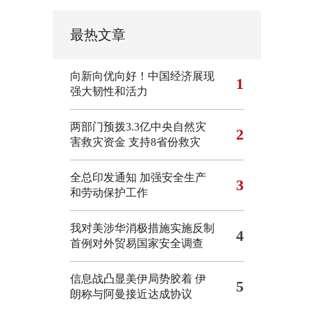
最热文章
向新向优向好！中国经济展现
1
强大韧性和活力
两部门预拨3.3亿中央自然灾
2
害救灾资金 支持8省份救灾
全总印发通知 加强安全生产
3
和劳动保护工作
我对美涉华消极措施实施反制
4
首例对外贸易国家安全调查
信息战凸显美伊局势胶着
伊
5
朗称与阿曼接近达成协议