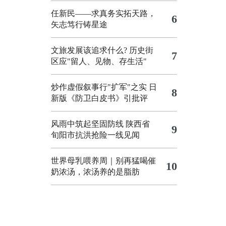
任新民——求真务实拓天路，
6
矢志笃行铸星途
文旅发展该追求什么?
历史街
7
区应"留人、见物、存生活"
炒作虚假叙事行"扩军"之实
日
8
新版《防卫白皮书》引批评
风雨中筑起坚固防线 陕西省
9
旬阳市抗洪抢险一线见闻
世界母乳喂养周｜别再猛喝催
10
奶浓汤，浓汤养的是脂肪