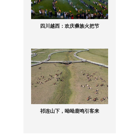
四川越西：欢庆彝族火把节
祁连山下，呦呦鹿鸣引客来