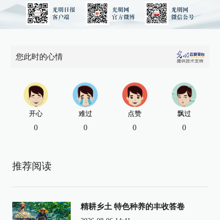
您此时的心情
开心
难过
点赞
飘过
0
0
0
0
推荐阅读
精耕乡土 特色种养的丰收答卷