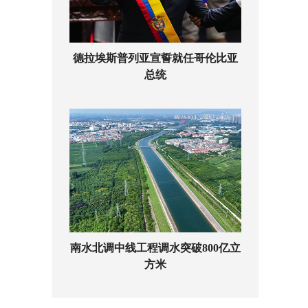
德拉埃斯普列亚宣誓就任哥伦比亚
总统
南水北调中线工程调水突破800亿立
方米