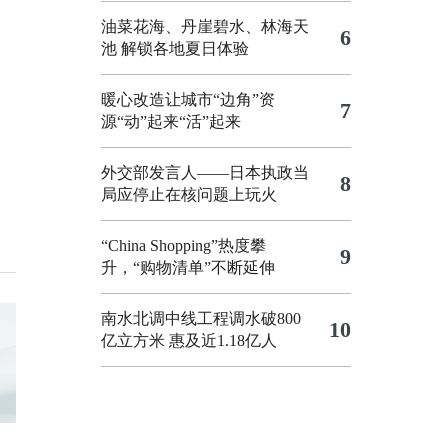
油菜花海、丹崖碧水、林海天
6
池 解锁各地夏日体验
暖心改造让城市“边角”资
7
源“动”起来“活”起来
外交部发言人——日本执政当
8
局应停止在核问题上玩火
“China Shopping”热度攀
9
升，“购物清单”不断延伸
南水北调中线工程调水破800
10
亿立方米 惠及近1.18亿人