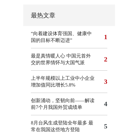
最热文章
“向着建设体育强国、健康中
1
国的目标不断迈进”
最是真情暖人心 中国元首外
2
交的世界情怀与大国气派
上半年规模以上工业中小企业
3
增加值同比增长5.8%
创新涌动，坚韧向前——解读
4
前7个月我国外贸成绩单
8月台风生成登陆全年最多 最
5
常在我国这些地方登陆