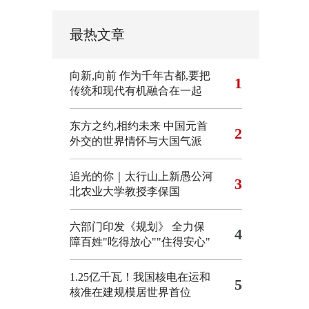
最热文章
向新,向前
作为千年古都,要把
1
传统和现代有机融合在一起
东方之约,相约未来 中国元首
2
外交的世界情怀与大国气派
追光的你｜太行山上新愚公河
3
北农业大学教授李保国
六部门印发《规划》 全力保
4
障百姓"吃得放心""住得安心"
1.25亿千瓦！我国核电在运和
5
核准在建规模居世界首位