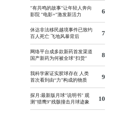
"有共鸣的故事"让年轻人奔向
6
影院
"电影+"激发新活力
休达非法移民越境事件已致约
7
百人死亡
飞地风暴背后
网络平台成多款新药首发渠道
8
国产新药为何被全球"扫货"
我科学家证实胶球存在 人类
9
首次看到由“力”构成的物质
探月:最新版月球"说明书"
观
10
测"猎鹰9"残骸撞击月球迹象