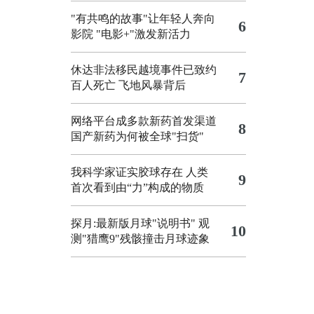
"有共鸣的故事"让年轻人奔向
6
影院
"电影+"激发新活力
休达非法移民越境事件已致约
7
百人死亡
飞地风暴背后
网络平台成多款新药首发渠道
8
国产新药为何被全球"扫货"
我科学家证实胶球存在 人类
9
首次看到由“力”构成的物质
探月:最新版月球"说明书"
观
10
测"猎鹰9"残骸撞击月球迹象