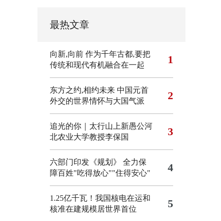
最热文章
向新,向前
作为千年古都,要把
1
传统和现代有机融合在一起
东方之约,相约未来 中国元首
2
外交的世界情怀与大国气派
追光的你｜太行山上新愚公河
3
北农业大学教授李保国
六部门印发《规划》 全力保
4
障百姓"吃得放心""住得安心"
1.25亿千瓦！我国核电在运和
5
核准在建规模居世界首位