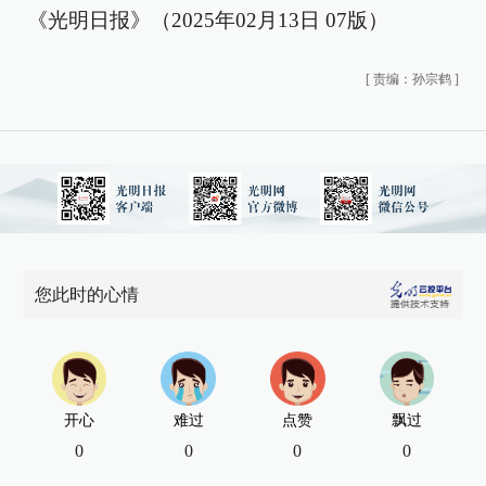
《光明日报》（2025年02月13日 07版）
[
责编：孙宗鹤
]
您此时的心情
开心
难过
点赞
飘过
0
0
0
0