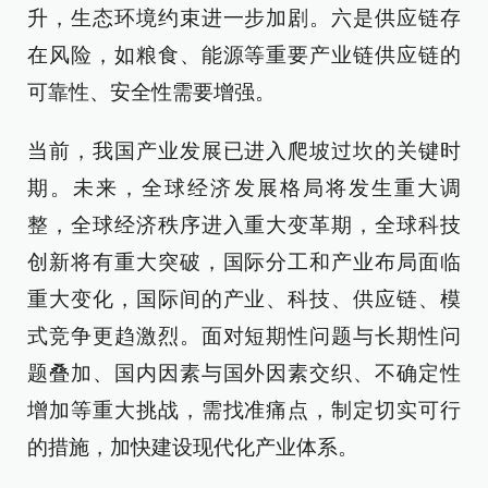
升，生态环境约束进一步加剧。六是供应链存
在风险，如粮食、能源等重要产业链供应链的
可靠性、安全性需要增强。
当前，我国产业发展已进入爬坡过坎的关键时
期。未来，全球经济发展格局将发生重大调
整，全球经济秩序进入重大变革期，全球科技
创新将有重大突破，国际分工和产业布局面临
重大变化，国际间的产业、科技、供应链、模
式竞争更趋激烈。面对短期性问题与长期性问
题叠加、国内因素与国外因素交织、不确定性
增加等重大挑战，需找准痛点，制定切实可行
的措施，加快建设现代化产业体系。