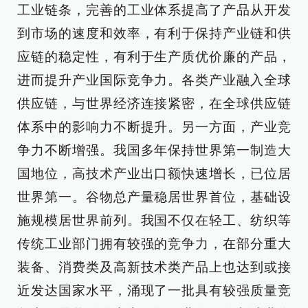
工业链条，完善的工业体系提高了产品从开发
到市场的速度和效率，有利于保持产业链和供
应链的稳定性，有利于生产质优价廉的产品，
进而提升产业国际竞争力。各类产业融入全球
供应链，与世界经济连接紧密，在全球供应链
体系中的影响力不断提升。另一方面，产业竞
争力不断增强。我国多年保持世界第一制造大
国地位，高技术产业出口额快速增长，已位居
世界第一。谷物总产量稳居世界首位，基础设
施规模居世界前列。我国不仅在轻工、纺织等
传统工业部门拥有较强的竞争力，在部分重大
装备、消费类及高新技术类产品上也达到或接
近发达国家水平，涌现了一批具有较强质量竞