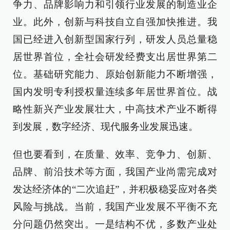
争力、品牌影响力和引领行业发展的制造业企
业。此外，创新与科技自立自强加快推进。我
国已经进入创新型国家行列，研发人员总量稳
居世界首位，全社会研发经费支出居世界第二
位。基础研究能力、原始创新能力不断增强，
国内发明专利授权量连续多年居世界首位。战
略性新兴产业发展壮大，中高技术产业不断得
到发展，数字经济、现代服务业发展迅速。
但也要看到，在质量、效率、竞争力、创新、
品牌、前沿技术等方面，我国产业尚需完成对
发达经济体的“二次追赶”，并积极稳妥应对各类
风险与挑战。当前，我国产业发展不平衡不充
分问题仍然突出。一是结构不优，多数产业处