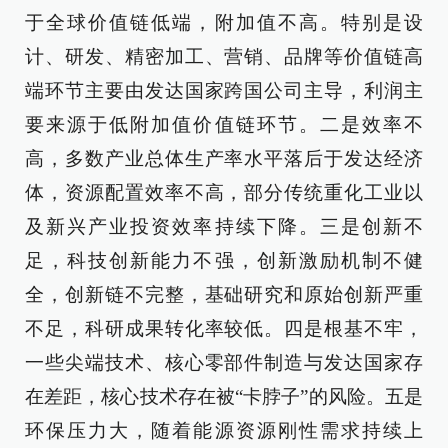
于全球价值链低端，附加值不高。特别是设
计、研发、精密加工、营销、品牌等价值链高
端环节主要由发达国家跨国公司主导，利润主
要来源于低附加值价值链环节。二是效率不
高，多数产业总体生产率水平落后于发达经济
体，资源配置效率不高，部分传统重化工业以
及新兴产业投资效率持续下降。三是创新不
足，科技创新能力不强，创新激励机制不健
全，创新链不完整，基础研究和原始创新严重
不足，科研成果转化率较低。四是根基不牢，
一些尖端技术、核心零部件制造与发达国家存
在差距，核心技术存在被“卡脖子”的风险。五是
环保压力大，随着能源资源刚性需求持续上