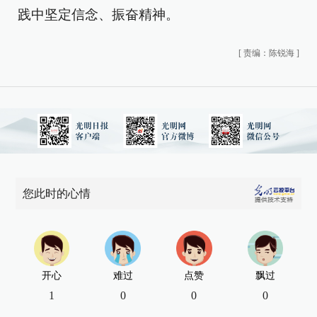
践中坚定信念、振奋精神。
[
责编：陈锐海
]
您此时的心情
开心
难过
点赞
飘过
1
0
0
0