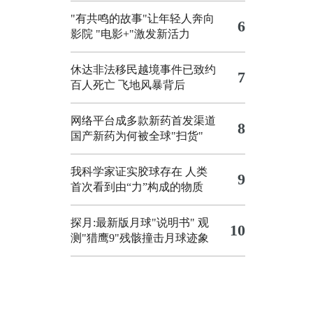
"有共鸣的故事"让年轻人奔向
6
影院
"电影+"激发新活力
休达非法移民越境事件已致约
7
百人死亡
飞地风暴背后
网络平台成多款新药首发渠道
8
国产新药为何被全球"扫货"
我科学家证实胶球存在 人类
9
首次看到由“力”构成的物质
探月:最新版月球"说明书"
观
10
测"猎鹰9"残骸撞击月球迹象