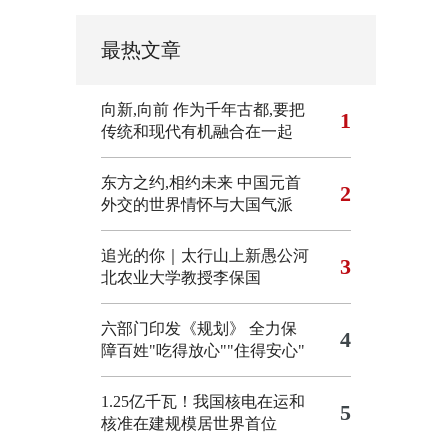
最热文章
向新,向前
作为千年古都,要把
1
传统和现代有机融合在一起
东方之约,相约未来 中国元首
2
外交的世界情怀与大国气派
追光的你｜太行山上新愚公河
3
北农业大学教授李保国
六部门印发《规划》 全力保
4
障百姓"吃得放心""住得安心"
1.25亿千瓦！我国核电在运和
5
核准在建规模居世界首位