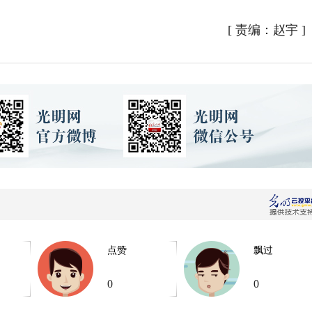
[
责编：赵宇
]
点赞
飘过
0
0