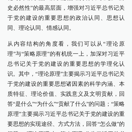
史必然性”的最高层面，增强对习近平总书记关
于党的建设的重要思想的政治认同、思想认
同、理论认同、情感认同。
从内容结构的角度看，我们可以从“理论原
理”与“策略原理”的有机统一上，加深对习近平
总书记关于党的建设的重要思想的学理化认
识。其中，“理论原理”主要揭示习近平总书记关
于党的建设的重要思想诸因素的科学内涵、本
质特征、理论价值、实践意义及文明贡献，回
答“是什么”“为什么”“贡献了什么”的问题；“策略
原理”主要揭示习近平总书记关于党的建设的重
要思想的实现途径、方式方法，回答“怎么做”的