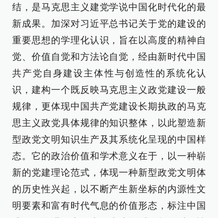
结，是马克思主义建党学说中国化时代化的最
新成果。加深对习近平总书记关于党的建设的
重要思想的学理化认识，旨在以高度的精神自
觉、价值自觉和方法论自觉，经由新时代中国
共产党自身建设主体性与创造性的系统化认
识，建构一个既反映马克思主义政党建设一般
规律，更体现中国共产党建设长期执政的马克
思主义政党具体规律的知识整体，以此塑造新
型政党文明知识生产及其系统化呈现的中国样
态。它的政治价值和学术意义在于，以一种崭
新的党建理论范式，体现一种新型政党文明体
的历史性兴起，以不断产生新坐标的内源性文
明要素和富有时代气息的价值形态，标注中国