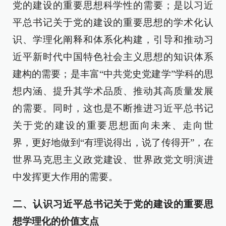
党的建设的重要思想科学性的需要；是以习近
平总书记关于党的建设的重要思想的学术化认
识、学理化阐释和体系化构建，引导和推动习
近平新时代中国特色社会主义思想的知识体系
建构的需要；是丰富“中共党史党建学”学科的思
想内涵、提升其学术品质、推动其高质量发展
的需要。同时，这也是不断推进习近平总书记
关于党的建设的重要思想面向未来、走向世
界，更好地做到“有理说得出，说了传得开”，在
世界马克思主义政党建设、世界政党文明演进
中发挥更大作用的需要。
二、认识习近平总书记关于党的建设的重要思
想学理化的价值支点