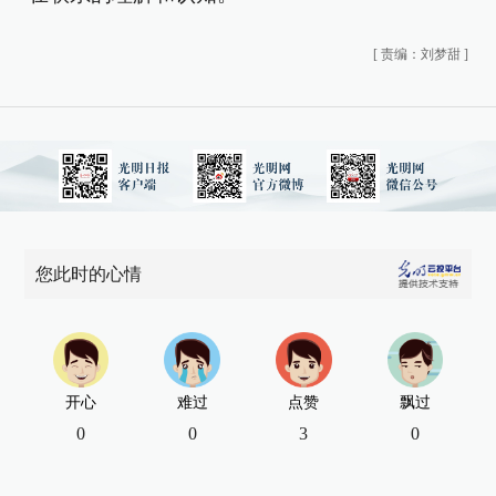
[
责编：刘梦甜
]
您此时的心情
开心
难过
点赞
飘过
0
0
3
0