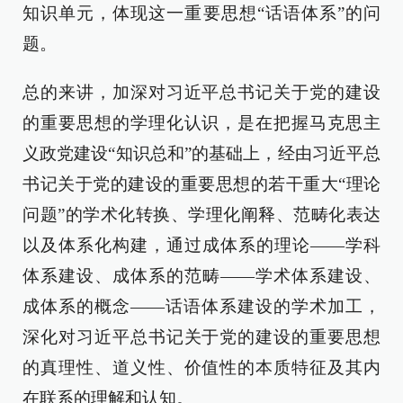
知识单元，体现这一重要思想“话语体系”的问
题。
总的来讲，加深对习近平总书记关于党的建设
的重要思想的学理化认识，是在把握马克思主
义政党建设“知识总和”的基础上，经由习近平总
书记关于党的建设的重要思想的若干重大“理论
问题”的学术化转换、学理化阐释、范畴化表达
以及体系化构建，通过成体系的理论——学科
体系建设、成体系的范畴——学术体系建设、
成体系的概念——话语体系建设的学术加工，
深化对习近平总书记关于党的建设的重要思想
的真理性、道义性、价值性的本质特征及其内
在联系的理解和认知。