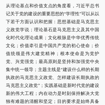
从理论基点和价值支点的角度看，习近平总书
记关于党的建设的重要思想的“学理性”可以从以
下若干方面认识和把握：思想基础是马克思主
义政党学说；理论基石是马克思主义及其中国
化时代化理论成果；文化根脉是中华优秀传统
文化；价值牵引是中国共产党的初心使命；价
值统领是伟大建党精神；根本使命是为党护
党、兴党强党；最高原则是坚持和加强党中央
集中统一领导；主题主线是“建设什么样的长期
执政的马克思主义政党、怎样建设长期执政的
马克思主义政党”；实践基础是新时代党的建设
新的伟大工程；内在动力是时刻保持解决大党
独有难题的清醒和坚定；目的要求是始终具备