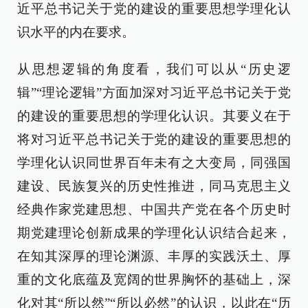
近平总书记关于党的建设的重要思想学理化认
识水平的内在要求。
从思想逻辑的角度看，我们可以从“历史逻
辑”“理论逻辑”方面加深对习近平总书记关于党
的建设的重要思想的学理化认识。其要义在于
将对习近平总书记关于党的建设的重要思想的
学理化认识同世界百年未有之大变局，同强国
建设、民族复兴的历史性推进，同马克思主义
经典作家党建思想、中国共产党在各个历史时
期党建理论创新成果的学理化认识结合起来，
在知其深厚的理论渊源、丰厚的实践沃土、厚
重的文化底蕴及宽阔的世界胸怀的基础上，深
化对其“所以然”“所以必然”的认识，以此在“历