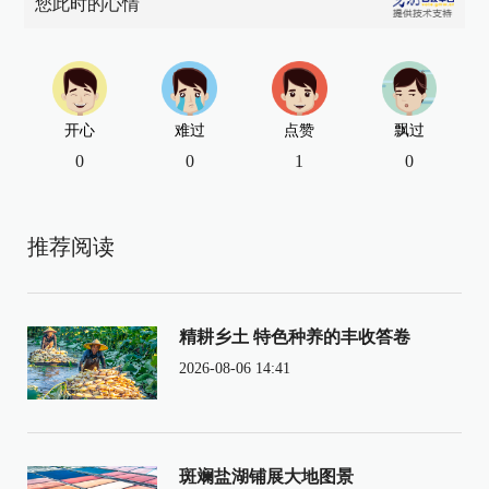
您此时的心情
开心
难过
点赞
飘过
0
0
1
0
推荐阅读
精耕乡土 特色种养的丰收答卷
2026-08-06 14:41
斑斓盐湖铺展大地图景