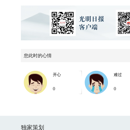
您此时的心情
开心
难过
0
0
独家策划