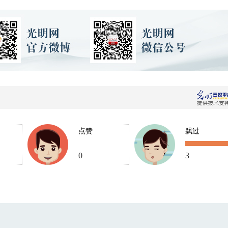
点赞
飘过
0
3