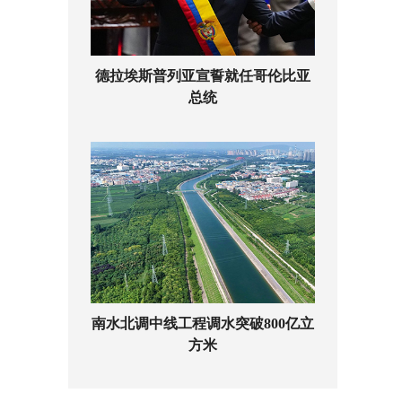
德拉埃斯普列亚宣誓就任哥伦比亚
总统
南水北调中线工程调水突破800亿立
方米