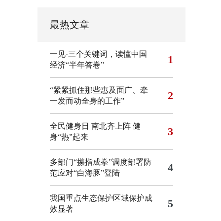
最热文章
一见·三个关键词，读懂中国
1
经济“半年答卷”
“紧紧抓住那些惠及面广、牵
2
一发而动全身的工作”
全民健身日 南北齐上阵 健
3
身“热”起来
多部门“攥指成拳”调度部署防
4
范应对“白海豚”登陆
我国重点生态保护区域保护成
5
效显著