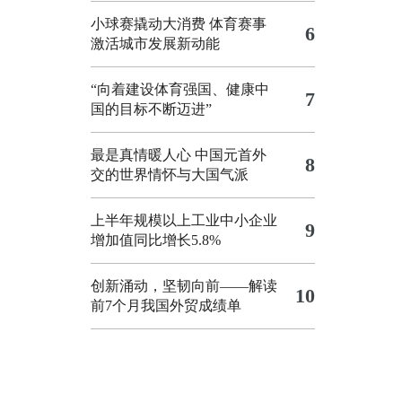
小球赛撬动大消费 体育赛事
6
激活城市发展新动能
“向着建设体育强国、健康中
7
国的目标不断迈进”
最是真情暖人心 中国元首外
8
交的世界情怀与大国气派
上半年规模以上工业中小企业
9
增加值同比增长5.8%
创新涌动，坚韧向前——解读
10
前7个月我国外贸成绩单