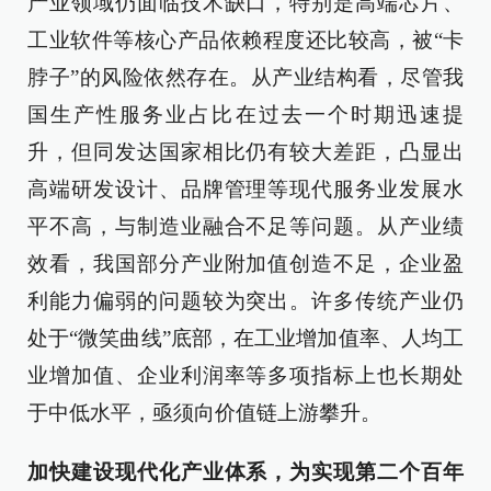
产业领域仍面临技术缺口，特别是高端芯片、
工业软件等核心产品依赖程度还比较高，被“卡
脖子”的风险依然存在。从产业结构看，尽管我
国生产性服务业占比在过去一个时期迅速提
升，但同发达国家相比仍有较大差距，凸显出
高端研发设计、品牌管理等现代服务业发展水
平不高，与制造业融合不足等问题。从产业绩
效看，我国部分产业附加值创造不足，企业盈
利能力偏弱的问题较为突出。许多传统产业仍
处于“微笑曲线”底部，在工业增加值率、人均工
业增加值、企业利润率等多项指标上也长期处
于中低水平，亟须向价值链上游攀升。
加快建设现代化产业体系，为实现第二个百年