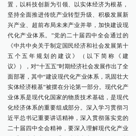
置，以科技创新为引领、以实体经济为根基，
坚持全面推进传统产业转型升级、积极发展新
兴产业、超前布局未来产业并举，加快建设现
代化产业体系。”党的二十届四中全会通过的
《中共中央关于制定国民经济和社会发展第十
五个五年规划的建议》（以下简称《建
议》），对“十五五”时期经济社会发展作出了全
面部署，其中“建设现代化产业体系，巩固壮大
实体经济根基”被摆在分论第一部分。现代化产
业体系是现代化国家的物质技术基础，是现代
化经济体系的重要组成部分。深入学习贯彻习
近平总书记重要讲话精神，深入贯彻落实党的
二十届四中全会精神，要深入理解现代化产业