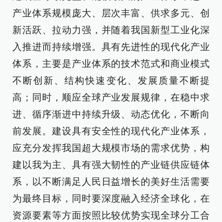
产业体系规模庞大、层次丰富、供求多元、创
新活跃、拉动力强，并随着我国新型工业化深
入推进而持续增强。具有先进性的现代化产业
体系，主要是产业体系的技术范式和商业模式
不断创新、结构快速变化、发展质量不断提
高；同时，顺应全球产业发展规律，在稳中求
进、循序渐进中持续升级、动态优化，不断向
前发展。建设具有安全性的现代化产业体系，
应充分发挥我国超大规模市场的需求优势，构
建以我为主、具有强大韧性的产业链供应链体
系，以不断满足人民日益增长的美好生活需要
为最终目标，同时要深度融入经济全球化，在
资源要素等方面按照比较优势实现全球分工合