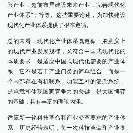
兴产业，超前布局建设未来产业，完善现代化
产业体系”；等等。这些重要论述，为加快建设
现代化产业体系提供了根本遵循。
总的来看，现代化产业体系既遵循一般意义上
的现代产业发展规律，又符合中国式现代化的
本质要求，是适应中国式现代化需要的产业体
系。它不是若干产业门类的简单组合，而是一
个内部存在有机联系、功能互补的复杂系统，
是承载和体现国家竞争力的关键，是大国博弈
的基础，具有丰富的理论内涵。
适应新一轮科技革命和产业变革要求的产业体
系。历史经验表明，每一次科技革命和产业变