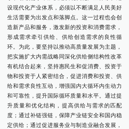
设现代化产业体系，必须以不断满足人民美好
生活需要为出发点和落脚点。这一过程也会创
造新产品和服务，激发新的投资和消费需求，
形成需求牵引供给、供给创造需求的良性循
环。为此，要坚持以推动高质量发展为主题，
把实施扩大内需战略同深化供给侧结构性改革
有机结合起来，坚持惠民生和促消费、投资于
物和投资于人紧密结合，促进消费和投资、供
给和需求良性互动，增强国内大循环内生动力
和可靠性，提升国际循环质量和水平。通过提
升质量和优化结构，提高供给与需求的匹配
度；通过补链强链，保障产业链安全和国内稳
定供给；通过促进服务业与制造业融合发展，