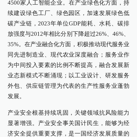
4500家人工智能企业。在产业绿色化方面，持
续建设绿色工厂、绿色园区，加速发展绿色低
碳产业链，2023年单位GDP能耗、水耗、碳排
放强度与2012年相比分别下降超过26%、46%、
35%。在产业融合化方面，积极推动现代服务业
同先进制造业、现代农业深度融合；服务业作
为中间投入要素的比例不断提高，融合发展新
业态新模式不断涌现；以工业设计、研发服务
外包、供应链管理为代表的生产性服务业蓬勃
发展。
产业安全根基持续巩固，关键领域抗风险能力
显著增强。产业安全事关国计民生，能够为经
济安全提供重要支撑，是一国经济发展质量的