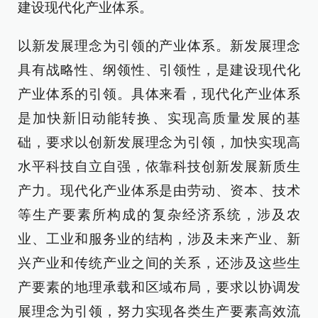
建设现代化产业体系。
以新发展理念为引领的产业体系。新发展理念
具有战略性、纲领性、引领性，是建设现代化
产业体系的引领。具体来看，现代化产业体系
是加快新旧动能转换、实现高质量发展的基
础，要求以创新发展理念为引领，加快实现高
水平科技自立自强，依靠科技创新发展新质生
产力。现代化产业体系是由劳动、资本、技术
等生产要素所构成的复杂经济系统，涉及农
业、工业和服务业的结构，涉及未来产业、新
兴产业和传统产业之间的关系，还涉及这些生
产要素的地理承载和区域布局，要求以协调发
展理念为引领，努力实现各类生产要素高效流