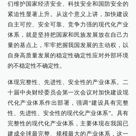
们维护国家经济安全、科技安全和国防安全的
紧迫性显著上升。从这个意义上讲，加快建设
自主可控、安全可靠、竞争力强的现代化产业
体系，就是坚持把国家和民族发展放在自己力
量的基点上，牢牢把握我国发展的主动权，以
自身高质量发展的稳定性确定性应对外部环境
的不稳定性不确定性。
体现完整性、先进性、安全性的产业体系。二
十届中央财经委员会第一次会议对加快建设现
代化产业体系作出部署，强调“建设具有完整
性、先进性、安全性的现代化产业体系”。具有
完整性的现代化产业体系，主要体现在我国已
建成全球最完整、规模最大的产业体系，这一