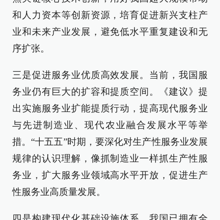
和人力资本等创新资源，培育促进新兴支柱产
业和未来产业发展，避免低水平重复建设和无
序扩张。
三是促进服务业优质高效发展。当前，我国服
务业仍有巨大的扩容和提质空间。《建议》提
出实施服务业扩能提质行动，提高现代服务业
与先进制造业、现代农业融合发展水平等举
措。“十五五”时期，要深化对生产性服务业发展
规律的认识理解，像抓制造业一样抓生产性服
务业，扩大服务业领域高水平开放，促进生产
性服务业高质量发展。
四是构建现代化基础设施体系。我国已拥有全