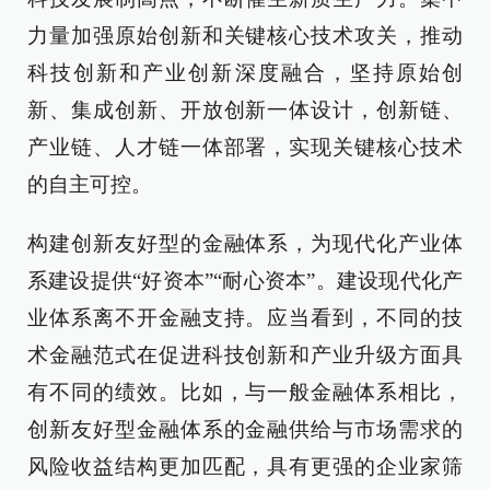
力量加强原始创新和关键核心技术攻关，推动
科技创新和产业创新深度融合，坚持原始创
新、集成创新、开放创新一体设计，创新链、
产业链、人才链一体部署，实现关键核心技术
的自主可控。
构建创新友好型的金融体系，为现代化产业体
系建设提供“好资本”“耐心资本”。建设现代化产
业体系离不开金融支持。应当看到，不同的技
术金融范式在促进科技创新和产业升级方面具
有不同的绩效。比如，与一般金融体系相比，
创新友好型金融体系的金融供给与市场需求的
风险收益结构更加匹配，具有更强的企业家筛