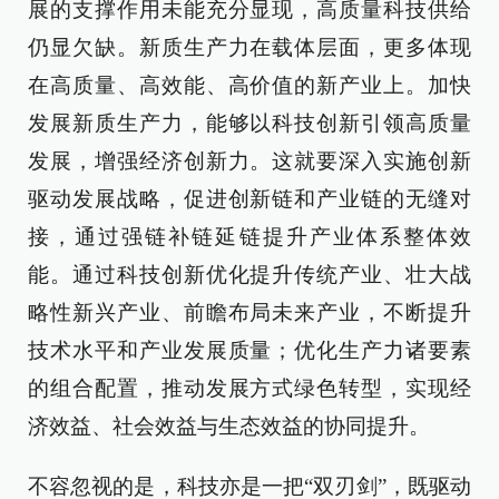
展的支撑作用未能充分显现，高质量科技供给
仍显欠缺。新质生产力在载体层面，更多体现
在高质量、高效能、高价值的新产业上。加快
发展新质生产力，能够以科技创新引领高质量
发展，增强经济创新力。这就要深入实施创新
驱动发展战略，促进创新链和产业链的无缝对
接，通过强链补链延链提升产业体系整体效
能。通过科技创新优化提升传统产业、壮大战
略性新兴产业、前瞻布局未来产业，不断提升
技术水平和产业发展质量；优化生产力诸要素
的组合配置，推动发展方式绿色转型，实现经
济效益、社会效益与生态效益的协同提升。
不容忽视的是，科技亦是一把“双刃剑”，既驱动