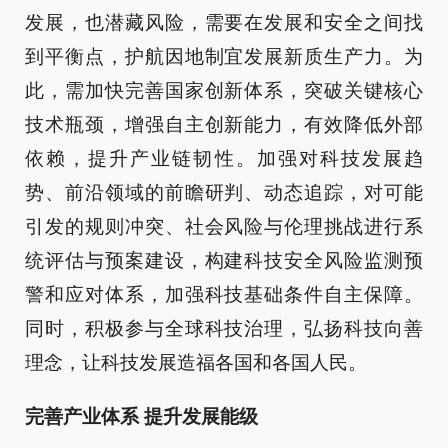
发展，也潜藏风险，需要在发展和安全之间找
到平衡点，护航因地制宜发展新质生产力。为
此，需加快完善国家创新体系，突破关键核心
技术瓶颈，增强自主创新能力，有效降低外部
依赖，提升产业链韧性。加强对科技发展趋
势、前沿领域的前瞻研判、动态追踪，对可能
引发的规则冲突、社会风险与伦理挑战进行系
统评估与预案建设，构建科技安全风险监测预
警和应对体系，加强科技基础条件自主保障。
同时，积极参与全球科技治理，弘扬科技向善
理念，让科技发展造福各国和各国人民。
完善产业体系 提升发展能级