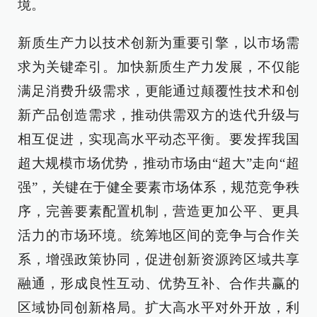
境。
新质生产力以技术创新为重要引擎，以市场需
求为关键牵引。加快新质生产力发展，不仅能
满足消费升级需求，更能通过颠覆性技术和创
新产品创造需求，推动供需双方的迭代升级与
相互促进，实现高水平动态平衡。要发挥我国
超大规模市场优势，推动市场由“超大”走向“超
强”，关键在于健全要素市场体系，规范竞争秩
序，完善要素配置机制，营造更加公平、更具
活力的市场环境。统筹地区间的竞争与合作关
系，增强政策协同，促进创新资源跨区域共享
融通，形成良性互动、优势互补、合作共赢的
区域协同创新格局。扩大高水平对外开放，利