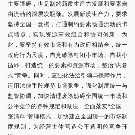
主要障碍，也是制约新质生产力发展和要素自
由流动的深层次瓶颈。发展新质生产力，要求
坚持全国一盘棋，打通制约要素畅通流动的卡
点堵点，实现资源高效组合和协同创新。为
此，要坚持有效市场和有为政府相结合，统一
政府行为尺度，自觉破除封闭小市场、自我小
循环，打造统一的要素和资源市场，整治“内卷
式”竞争。同时，应强化法治引领与保障作用，
运用法律手段规范市场竞争，强化制度统一与
监管协调，加快清理废除妨碍全国统一市场和
公平竞争的各种规定和做法，全面落实“全国一
张清单”管理模式，加快建立全国统一的市场制
度规则，为经营主体营造公平透明的竞争环