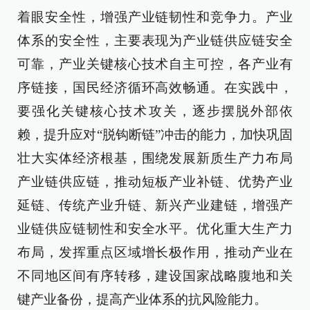
着眼安全性，增强产业链韧性和竞争力。产业
体系的安全性，主要表现为产业链供应链安全
可靠，产业关键核心技术自主可控，各产业有
序链接，国民经济循环高效畅通。在实践中，
要强化关键核心技术攻关，逐步摆脱外部依
赖，提升应对“脱钩断链”冲击的能力，加快巩固
壮大实体经济根基，围绕发展新质生产力布局
产业链供应链，推动短板产业补链、优势产业
延链、传统产业升链、新兴产业建链，增强产
业链供应链韧性和安全水平。优化重大生产力
布局，发挥重点区域增长极作用，推动产业在
不同地区间有序转移，建设国家战略腹地和关
键产业备份，提高产业体系的抗风险能力。