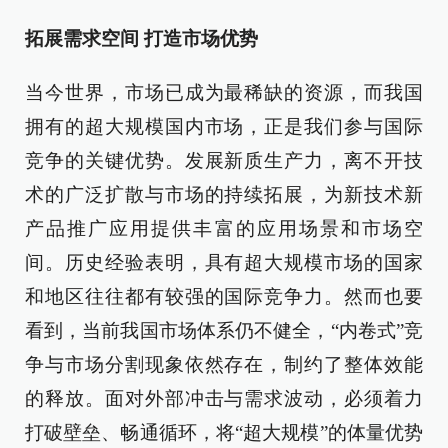
拓展需求空间 打造市场优势
当今世界，市场已成为最稀缺的资源，而我国
拥有的超大规模国内市场，正是我们参与国际
竞争的关键优势。发展新质生产力，离不开技
术的广泛扩散与市场的持续拓展，为新技术新
产品推广应用提供丰富的应用场景和市场空
间。历史经验表明，具有超大规模市场的国家
和地区往往都有较强的国际竞争力。然而也要
看到，当前我国市场体系仍不健全，“内卷式”竞
争与市场分割现象依然存在，制约了整体效能
的释放。面对外部冲击与需求波动，必须着力
打破壁垒、畅通循环，将“超大规模”的体量优势