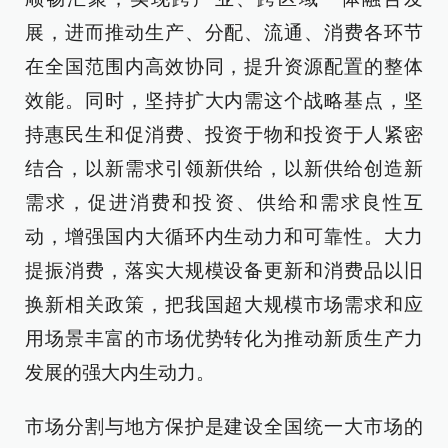
展，进而推动生产、分配、流通、消费各环节
在全国范围内高效协同，提升资源配置的整体
效能。同时，坚持扩大内需这个战略基点，坚
持惠民生和促消费、投资于物和投资于人紧密
结合，以新需求引领新供给，以新供给创造新
需求，促进消费和投资、供给和需求良性互
动，增强国内大循环内生动力和可靠性。大力
提振消费，落实大规模设备更新和消费品以旧
换新相关政策，把我国超大规模市场需求和应
用场景丰富的市场优势转化为推动新质生产力
发展的强大内生动力。
市场分割与地方保护是建设全国统一大市场的