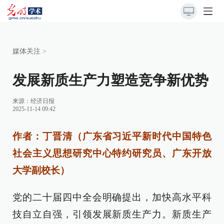
媒体关注
>
发展新质生产力塑造竞争新优势
来源：
经济日报
2025-11-14 09:42
作者：丁晋清（广东省习近平新时代中国特色
社会主义思想研究中心特约研究员、广东开放
大学副校长）
党的二十届四中全会明确提出，加快高水平科
技自立自强，引领发展新质生产力。新质生产