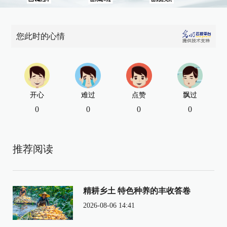
您此时的心情
开心
难过
点赞
飘过
0
0
0
0
推荐阅读
精耕乡土 特色种养的丰收答卷
2026-08-06 14:41