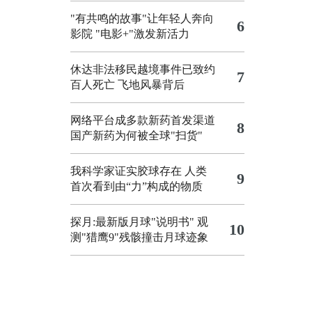
"有共鸣的故事"让年轻人奔向
6
影院
"电影+"激发新活力
休达非法移民越境事件已致约
7
百人死亡
飞地风暴背后
网络平台成多款新药首发渠道
8
国产新药为何被全球"扫货"
我科学家证实胶球存在 人类
9
首次看到由“力”构成的物质
探月:最新版月球"说明书"
观
10
测"猎鹰9"残骸撞击月球迹象