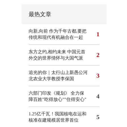
最热文章
向新,向前
作为千年古都,要把
1
传统和现代有机融合在一起
东方之约,相约未来 中国元首
2
外交的世界情怀与大国气派
追光的你｜太行山上新愚公河
3
北农业大学教授李保国
六部门印发《规划》 全力保
4
障百姓"吃得放心""住得安心"
1.25亿千瓦！我国核电在运和
5
核准在建规模居世界首位