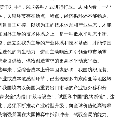
略竞争对手”，采取各种方式进行打压。从国内看，一些
足，关键环节存在断点、堵点，经济循环还不够畅通。
构建自主可控、以我为主的技术体系和产业生态，才能
在国外主导的技术体系之上，是一种低水平动态平衡。
控，建立以我为主导的产业体系和技术基础，才能使国
品迭代的内生动力，进而主动响应并引领全球市场需
求牵引供给、供给创造需求的更高水平动态平衡。
年来，受综合成本上升等因素影响，我国纺织服装、
产业或成本敏感型环节，已出现较多向东南亚等地区转
了我国境内以美国为重要出口市场的产业链外移和分
家安全”为借口“筑墙设垒”，试图和中国“脱钩断链”，这
此，必须不断推动产业转型升级，向全球价值链高端攀
统增强我国在大国博弈中抵御冲击、驾驭全局的能力。