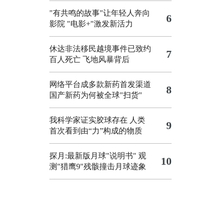
"有共鸣的故事"让年轻人奔向
6
影院
"电影+"激发新活力
休达非法移民越境事件已致约
7
百人死亡
飞地风暴背后
网络平台成多款新药首发渠道
8
国产新药为何被全球"扫货"
我科学家证实胶球存在 人类
9
首次看到由“力”构成的物质
探月:最新版月球"说明书"
观
10
测"猎鹰9"残骸撞击月球迹象