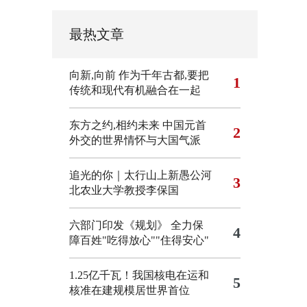
最热文章
向新,向前
作为千年古都,要把
1
传统和现代有机融合在一起
东方之约,相约未来 中国元首
2
外交的世界情怀与大国气派
追光的你｜太行山上新愚公河
3
北农业大学教授李保国
六部门印发《规划》 全力保
4
障百姓"吃得放心""住得安心"
1.25亿千瓦！我国核电在运和
5
核准在建规模居世界首位