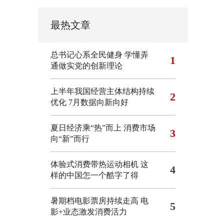
最热文章
总书记心系全民健身
学懂弄
1
通做实党的创新理论
上半年我国经营主体结构持续
2
优化
7月数据向新向好
夏日经济乘“热”而上 消费市场
3
向“新”而行
体验式消费带热运动相机
这
4
样的中国怎一个酷字了得
暑期档电影票房持续走高 电
5
影+业态激发消费活力