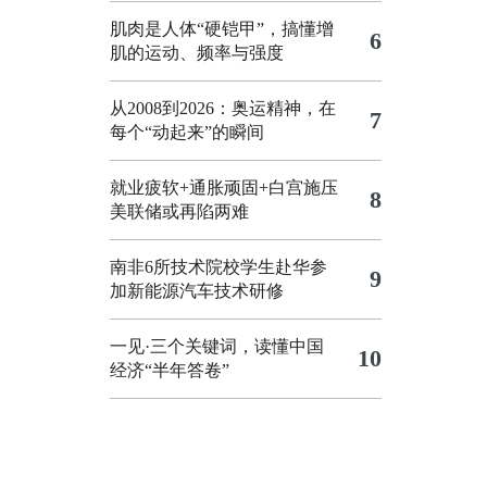
肌肉是人体“硬铠甲”，搞懂增
6
肌的运动、频率与强度
从2008到2026：奥运精神，在
7
每个“动起来”的瞬间
就业疲软+通胀顽固+白宫施压
8
美联储或再陷两难
南非6所技术院校学生赴华参
9
加新能源汽车技术研修
一见·三个关键词，读懂中国
10
经济“半年答卷”