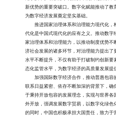
新优势的重要突破口。数字化赋能推动了教
为数字经济发展奠定坚实基础。
推进国家治理体系和治理能力现代化，构
代化是中国式现代化的应有之义。推动数字
家治理体系和治理能力，以推动制度优势不
济社会发展的诸多环节，对治理能力提出了
水平不断提升，不仅有助于打破制约创新要
态化监管水平，为数字经济的高质量发展提
加强国际数字经济合作，推动普惠包容的
联系日益紧密、依存不断加深的背景下，确
于秉持开放包容的发展理念，实现与世界各
外开放，强调发展数字贸易，以数字化绿色
的同时，中国也积极承担大国责任，致力于