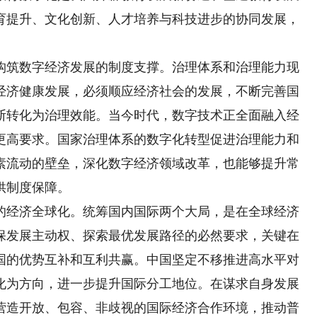
育提升、文化创新、人才培养与科技进步的协同发展，
筑数字经济发展的制度支撑。治理体系和治理能力现
经济健康发展，必须顺应经济社会的发展，不断完善国
断转化为治理效能。当今时代，数字技术正全面融入经
更高要求。国家治理体系的数字化转型促进治理能力和
素流动的壁垒，深化数字经济领域改革，也能够提升常
供制度保障。
经济全球化。统筹国内国际两个大局，是在全球经济
保发展主动权、探索最优发展路径的必然要求，关键在
国的优势互补和互利共赢。中国坚定不移推进高水平对
化为方向，进一步提升国际分工地位。在谋求自身发展
营造开放、包容、非歧视的国际经济合作环境，推动普