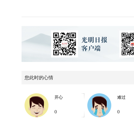
您此时的心情
开心
难过
0
0