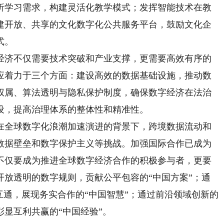
析学习需求，构建灵活化教学模式；发挥智能技术在教
建开放、共享的文化数字化公共服务平台，鼓励文化企
式。
济不仅需要技术突破和产业支撑，更需要高效有序的
应着力于三个方面：建设高效的数据基础设施，推动数
权属、算法透明与隐私保护制度，确保数字经济在法治
设，提高治理体系的整体性和精准性。
全球数字化浪潮加速演进的背景下，跨境数据流动和
数据壁垒和数字保护主义等挑战。加强国际合作已成为
不仅要成为推进全球数字经济合作的积极参与者，更要
开放透明的数字规则，贡献公平包容的“中国方案”；通
互通，展现务实合作的“中国智慧”；通过前沿领域创新的
显互利共赢的“中国经验”。