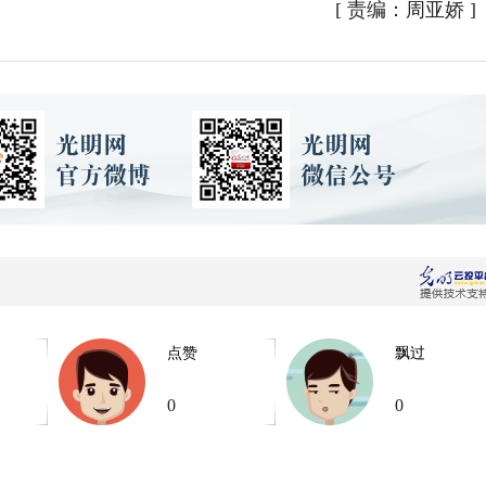
[
责编：周亚娇
]
点赞
飘过
0
0