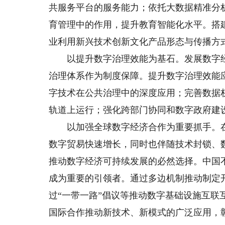
共服务平台的服务能力；依托大数据精准分
育管理中的作用，提升教育智能化水平。搭
业利用新兴技术创新文化产品形态与传播方
以提升数字治理效能为基石。发展数字经
治理体系作为制度保障。提升数字治理效能
字技术在公共治理中的深度应用；完善数据
轨道上运行；强化跨部门协同和数字政府建
以加强全球数字经济合作为重要抓手。在
数字贸易快速增长，同时也伴随技术封锁、
推动数字经济可持续发展的必然选择。中国
成为重要的引领者。通过多边机制推动制定
过“一带一路”倡议等推动数字基础设施互联
国际合作推动新技术、新模式的广泛应用，彰