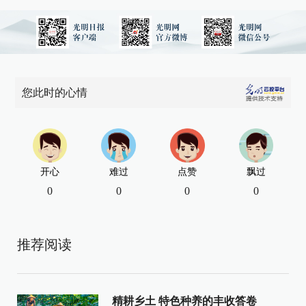
您此时的心情
开心
难过
点赞
飘过
0
0
0
0
推荐阅读
精耕乡土 特色种养的丰收答卷