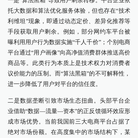
一是“算法黑箱”导致用户剩余转移。平台企业依
托大数据和算法优化服务体验，但也存在“技术
利维坦”现象，即通过动态定价、差异化推荐等
手段获取用户剩余。例如，部分网约车平台被
曝利用用户行为数据实施“千人千价”；个别电商
平台通过“用户画像”向高净值消费群体推送高价
商品等。此类行为本质上是技术权力对消费者
议价能力的压制。而“算法黑箱”的不可解释性，
进一步降低了用户对平台的信任度。
二是数据垄断引致市场生态扭曲。头部平台企
业借助“数据—流量—资本”的正反馈循环效应形
成市场优势。当前我国前三大电商平台占据了
绝对市场份额。在高度集中的市场结构下，某