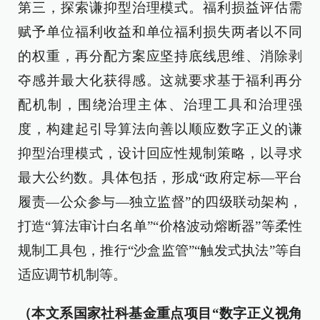
第三，探索谦抑型治理模式。福利损益评估需
赋予单位福利收益和单位福利损失两者以不同
的权重，再分配方案应坚持底线思维、消除剥
夺感并最大化获得感。这就要求基于福利再分
配机制，围绕治理主体、治理工具和治理强
度，构建起引导算法向善以顺应数字正义的谦
抑型治理模式，设计回应性规制策略，以寻求
最大公约数。具体包括，形成“政府定标—平台
履责—公众参与—独立监督”的四级联动架构，
打造“算法审计白名单”“价格波动熔断器”等柔性
规制工具包，推行“沙盒监管”“触发式执法”等自
适应调节机制等。
（本文系国家社科基金重点项目“数字正义视角