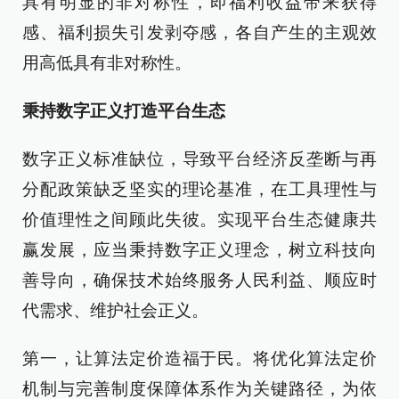
具有明显的非对称性，即福利收益带来获得
感、福利损失引发剥夺感，各自产生的主观效
用高低具有非对称性。
秉持数字正义打造平台生态
数字正义标准缺位，导致平台经济反垄断与再
分配政策缺乏坚实的理论基准，在工具理性与
价值理性之间顾此失彼。实现平台生态健康共
赢发展，应当秉持数字正义理念，树立科技向
善导向，确保技术始终服务人民利益、顺应时
代需求、维护社会正义。
第一，让算法定价造福于民。将优化算法定价
机制与完善制度保障体系作为关键路径，为依