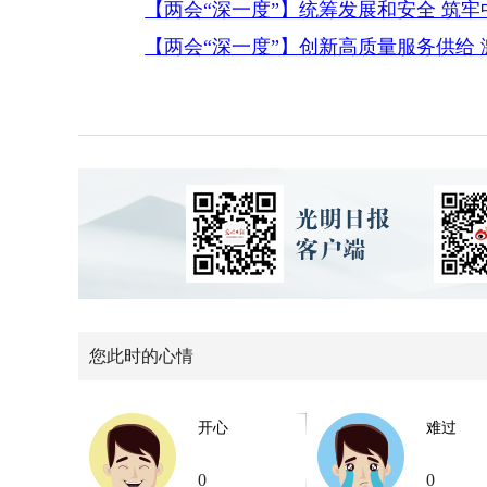
【两会“深一度”】统筹发展和安全 筑
【两会“深一度”】创新高质量服务供给
您此时的心情
开心
难过
0
0