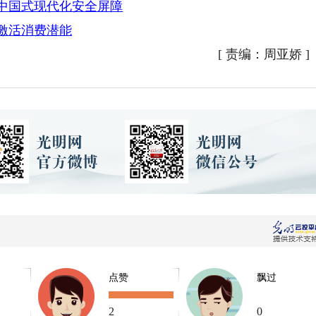
牢中国式现代化安全屏障
 激活消费潜能
[
责编：周亚娇
]
点赞
飘过
2
0