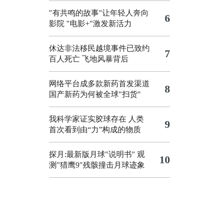
"有共鸣的故事"让年轻人奔向
6
影院
"电影+"激发新活力
休达非法移民越境事件已致约
7
百人死亡
飞地风暴背后
网络平台成多款新药首发渠道
8
国产新药为何被全球"扫货"
我科学家证实胶球存在 人类
9
首次看到由“力”构成的物质
探月:最新版月球"说明书"
观
10
测"猎鹰9"残骸撞击月球迹象