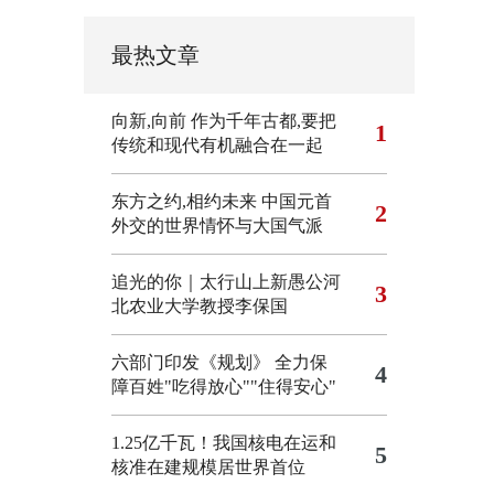
最热文章
向新,向前
作为千年古都,要把
1
传统和现代有机融合在一起
东方之约,相约未来 中国元首
2
外交的世界情怀与大国气派
追光的你｜太行山上新愚公河
3
北农业大学教授李保国
六部门印发《规划》 全力保
4
障百姓"吃得放心""住得安心"
1.25亿千瓦！我国核电在运和
5
核准在建规模居世界首位