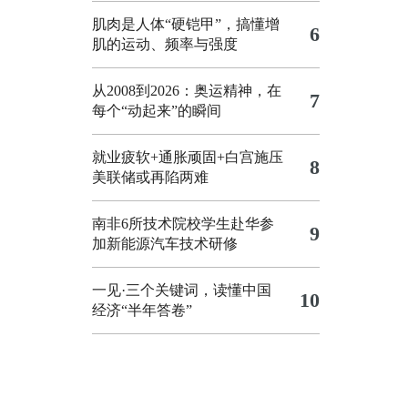
肌肉是人体“硬铠甲”，搞懂增
6
肌的运动、频率与强度
从2008到2026：奥运精神，在
7
每个“动起来”的瞬间
就业疲软+通胀顽固+白宫施压
8
美联储或再陷两难
南非6所技术院校学生赴华参
9
加新能源汽车技术研修
一见·三个关键词，读懂中国
10
经济“半年答卷”