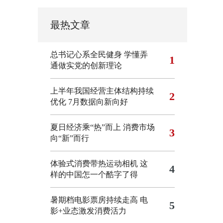
最热文章
总书记心系全民健身
学懂弄
1
通做实党的创新理论
上半年我国经营主体结构持续
2
优化
7月数据向新向好
夏日经济乘“热”而上 消费市场
3
向“新”而行
体验式消费带热运动相机
这
4
样的中国怎一个酷字了得
暑期档电影票房持续走高 电
5
影+业态激发消费活力