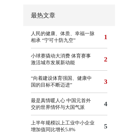
最热文章
人民的健康、体质、幸福一脉
1
相承
“宁可十防九空”
小球赛撬动大消费 体育赛事
2
激活城市发展新动能
“向着建设体育强国、健康中
3
国的目标不断迈进”
最是真情暖人心 中国元首外
4
交的世界情怀与大国气派
上半年规模以上工业中小企业
5
增加值同比增长5.8%