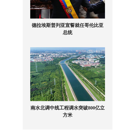
德拉埃斯普列亚宣誓就任哥伦比亚
总统
南水北调中线工程调水突破800亿立
方米