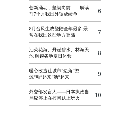
创新涌动，坚韧向前——解读
6
前7个月我国外贸成绩单
8月台风生成登陆全年最多 最
7
常在我国这些地方登陆
油菜花海、丹崖碧水、林海天
8
池 解锁各地夏日体验
暖心改造让城市“边角”资
9
源“动”起来“活”起来
外交部发言人——日本执政当
10
局应停止在核问题上玩火